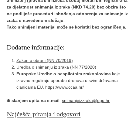
Snimatelj (pravna i/ili fizička osoba) morati biti registrirana
za djelatnost snimanja iz zraka (NKD 74.20) bez obzira što
ne podliježe proceduri ishođenja odobrenja za snimanje iz
zraka u navedenom slučaju.
Tako snimljeni materijal može se koristiti bez ograničenja.
Dodatne informacije:
Zakon o obrani (NN 70/2019)
Uredba o snimanju iz zraka (NN 77/2020)
Europske Uredbe o bespilotnim zrakoplovima
koje
izravno reguliraju uporabu dronova u svim državama
članicama EU,
https://www.ccaa.hr/
ili slanjem upita na e-mail
snimanjeizzraka@dgu.hr
Najčešća pitanja i odgovori