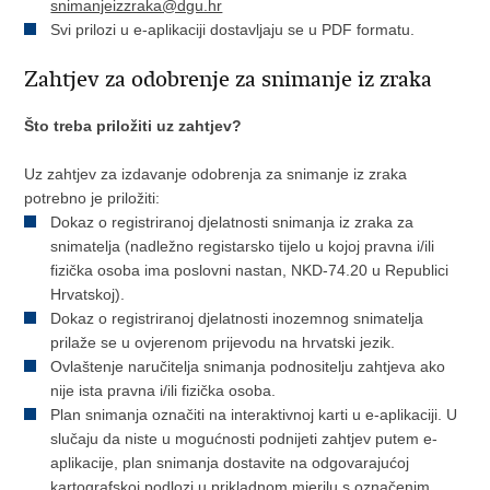
snimanjeizzraka@dgu.hr
Svi prilozi u e-aplikaciji dostavljaju se u PDF formatu.
Zahtjev za odobrenje za snimanje iz zraka
Što treba priložiti uz zahtjev?
Uz zahtjev za izdavanje odobrenja za snimanje iz zraka
potrebno je priložiti:
Dokaz o registriranoj djelatnosti snimanja iz zraka za
snimatelja (nadležno registarsko tijelo u kojoj pravna i/ili
fizička osoba ima poslovni nastan, NKD-74.20 u Republici
Hrvatskoj).
Dokaz o registriranoj djelatnosti inozemnog snimatelja
prilaže se u ovjerenom prijevodu na hrvatski jezik.
Ovlaštenje naručitelja snimanja podnositelju zahtjeva ako
nije ista pravna i/ili fizička osoba.
Plan snimanja označiti na interaktivnoj karti u e-aplikaciji. U
slučaju da niste u mogućnosti podnijeti zahtjev putem e-
aplikacije, plan snimanja dostavite na odgovarajućoj
kartografskoj podlozi u prikladnom mjerilu s označenim