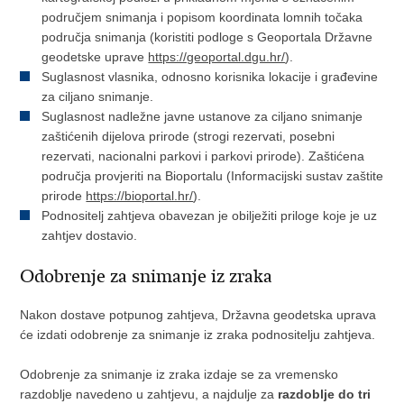
područjem snimanja i popisom koordinata lomnih točaka
područja snimanja (koristiti podloge s Geoportala Državne
geodetske uprave
https://geoportal.dgu.hr/
).
Suglasnost vlasnika, odnosno korisnika lokacije i građevine
za ciljano snimanje.
Suglasnost nadležne javne ustanove za ciljano snimanje
zaštićenih dijelova prirode (strogi rezervati, posebni
rezervati, nacionalni parkovi i parkovi prirode). Zaštićena
područja provjeriti na Bioportalu (Informacijski sustav zaštite
prirode
https://bioportal.hr/
).
Podnositelj zahtjeva obavezan je obilježiti priloge koje je uz
zahtjev dostavio.
Odobrenje za snimanje iz zraka
Nakon dostave potpunog zahtjeva, Državna geodetska uprava
će izdati odobrenje za snimanje iz zraka podnositelju zahtjeva.
Odobrenje za snimanje iz zraka izdaje se za vremensko
razdoblje navedeno u zahtjevu, a najdulje za
razdoblje do tri