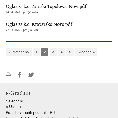
Oglas za k.o. Zrinski Topolovac Novi.pdf
14.04.2026. | pdf (284kb)
Oglas za k.o. Kravarsko Novo.pdf
27.03.2026. | pdf (347kb)
« Prethodna
1
2
3
4
5
Sljedeća »
Ispiši
Podijeli
Podijeli
stranicu
na
na
e-Građani
Facebooku
Twitteru
e-Građani
e-Usluge
Portal otvorenih podataka RH