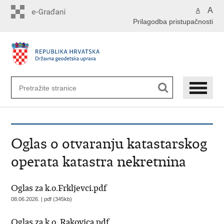
Preskoči
A
A
na
Prilagodba pristupačnosti
glavni
sadržaj
Oglas o otvaranju katastarskog
operata katastra nekretnina
Oglas za k.o.Frkljevci.pdf
08.06.2026. | pdf (345kb)
Oglas za k.o. Rakovica.pdf