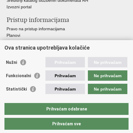
Središnji katalog službenih dokumenata RH
Izvozni portal
Pristup informacijama
Pravo na pristup informacijama
Planovi
Izvješća
Ova stranica upotrebljava kolačiće
Financijski dokumenti
Javna nabava
Nužni
Prihvaćam
Ne prihvaćam
Važne poveznice
Funkcionalni
Prihvaćam
Ne prihvaćam
Vlada RH
Strukturni i investicijski fondovi
Statistički
Prihvaćam
Ne prihvaćam
Operativni program konkurentnost i kohezija
Uređena zemlja
Hrvatska komora ovlaštenih inženjera geodezije
Prihvaćam odabrane
Prihvaćam sve
Povratak na vrh