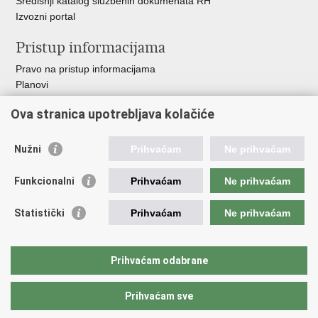
Središnji katalog službenih dokumenata RH
Izvozni portal
Pristup informacijama
Pravo na pristup informacijama
Planovi
Izvješća
Ova stranica upotrebljava kolačiće
Financijski dokumenti
Javna nabava
Nužni
Prihvaćam
Ne prihvaćam
Važne poveznice
Funkcionalni
Prihvaćam
Ne prihvaćam
Vlada RH
Strukturni i investicijski fondovi
Statistički
Prihvaćam
Ne prihvaćam
Operativni program konkurentnost i kohezija
Uređena zemlja
Hrvatska komora ovlaštenih inženjera geodezije
Prihvaćam odabrane
Prihvaćam sve
Povratak na vrh