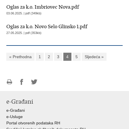
Oglas za k.o. Imbriovec Nova.pdf
03.06.2025. | pdf (349kb)
Oglas za k.o. Novo Selo Glinsko 1.pdf
27.05.2025. | pdf (353kb)
« Prethodna
1
2
3
4
5
Sljedeća »
Ispiši
Podijeli
Podijeli
stranicu
na
na
e-Građani
Facebooku
Twitteru
e-Građani
e-Usluge
Portal otvorenih podataka RH