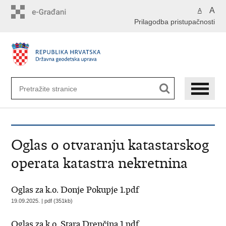
Preskoči
A
A
na
Prilagodba pristupačnosti
glavni
sadržaj
Oglas o otvaranju katastarskog
operata katastra nekretnina
Oglas za k.o. Donje Pokupje 1.pdf
19.09.2025. | pdf (351kb)
Oglas za k.o. Stara Drenčina 1.pdf