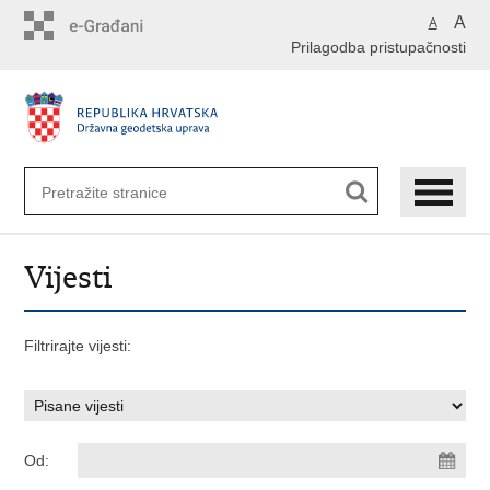
Preskoči
A
A
na
Prilagodba pristupačnosti
glavni
sadržaj
Vijesti
Filtrirajte vijesti:
Od: