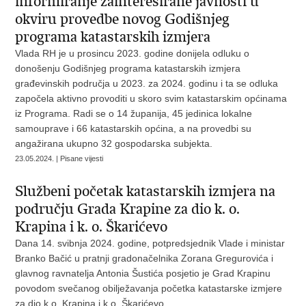
informiranje zainteresirane javnosti u
okviru provedbe novog Godišnjeg
programa katastarskih izmjera
Vlada RH je u prosincu 2023. godine donijela odluku o
donošenju Godišnjeg programa katastarskih izmjera
građevinskih područja u 2023. za 2024. godinu i ta se odluka
započela aktivno provoditi u skoro svim katastarskim općinama
iz Programa. Radi se o 14 županija, 45 jedinica lokalne
samouprave i 66 katastarskih općina, a na provedbi su
angažirana ukupno 32 gospodarska subjekta.
23.05.2024. | Pisane vijesti
Službeni početak katastarskih izmjera na
području Grada Krapine za dio k. o.
Krapina i k. o. Škarićevo
Dana 14. svibnja 2024. godine, potpredsjednik Vlade i ministar
Branko Bačić u pratnji gradonačelnika Zorana Gregurovića i
glavnog ravnatelja Antonia Šustića posjetio je Grad Krapinu
povodom svečanog obilježavanja početka katastarske izmjere
za dio k.o. Krapina i k.o. Škarićevo.