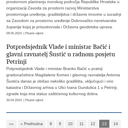
prostornom planiranju morskog područja Republike Hrvatske u
organizaciji Zavoda za prostorni razvoj Ministarstva
prostornoga uređenja, graditeljstva i državne imovine u suradnji
sa Zavodom za prostorno uređenje Dubrovačko-neretvanske
županije kojoj je prisustvovala i Državna geodetska uprava.
08.05.2024. | Pisane vijesti
Potpredsjednik Vlade i ministar Bačić i
glavni ravnatelj Šustić u radnom posjetu
Petrinji
Potpredsjednik Vlade i ministar Branko Bačić u pratnji
gradonačelnice Magdalene Komes i glavnog ravnatelja Antonia
Šustića danas je obišao nekoliko gradilišta, uključujući i ono
katastra i Državnog arhiva u Ulici Ivana Gundulića 1 u Petrinji,
zgrade koja ima status zaštićenog kulturnog dobra.
30.04.2024. | Pisane vijesti
««
« Prethodna
8
9
10
11
12
13
14