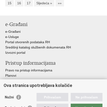
15
16
17
Sljedeća »
»»
e-Građani
e-Građani
e-Usluge
Portal otvorenih podataka RH
Središnji katalog službenih dokumenata RH
Izvozni portal
Pristup informacijama
Pravo na pristup informacijama
Planovi
Izvješća
Ova stranica upotrebljava kolačiće
Financijski dokumenti
Javna nabava
Nužni
Prihvaćam
Ne prihvaćam
Važne poveznice