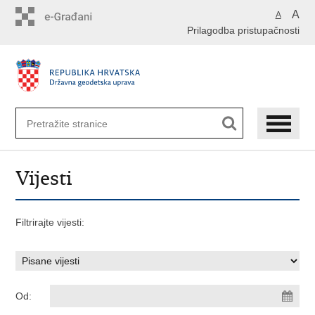
Preskoči
A
A
na
Prilagodba pristupačnosti
glavni
sadržaj
Vijesti
Filtrirajte vijesti:
Od: