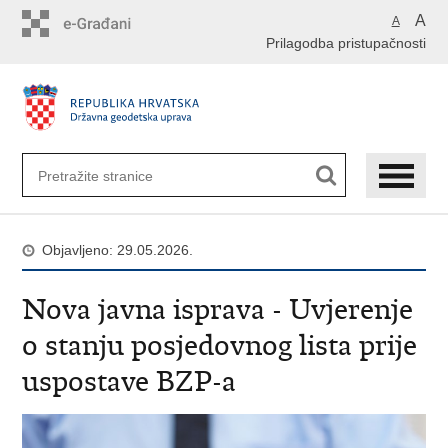
Preskoči
A
A
na
Prilagodba pristupačnosti
glavni
sadržaj
Objavljeno: 29.05.2026.
Nova javna isprava - Uvjerenje
o stanju posjedovnog lista prije
uspostave BZP-a