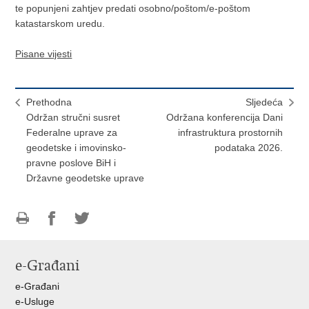
te popunjeni zahtjev predati osobno/poštom/e-poštom
katastarskom uredu.
Pisane vijesti
Prethodna
Sljedeća
Održan stručni susret
Održana konferencija Dani
Federalne uprave za
infrastruktura prostornih
geodetske i imovinsko-
podataka 2026.
pravne poslove BiH i
Državne geodetske uprave
Ispiši
Podijeli
Podijeli
stranicu
na
na
e-Građani
Facebooku
Twitteru
e-Građani
e-Usluge