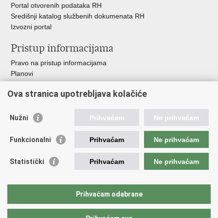
Portal otvorenih podataka RH
Središnji katalog službenih dokumenata RH
Izvozni portal
Pristup informacijama
Pravo na pristup informacijama
Planovi
Izvješća
Ova stranica upotrebljava kolačiće
Financijski dokumenti
Javna nabava
Nužni
Prihvaćam
Ne prihvaćam
Važne poveznice
Funkcionalni
Prihvaćam
Ne prihvaćam
Vlada RH
Strukturni i investicijski fondovi
Statistički
Prihvaćam
Ne prihvaćam
Operativni program konkurentnost i kohezija
Uređena zemlja
Hrvatska komora ovlaštenih inženjera geodezije
Prihvaćam odabrane