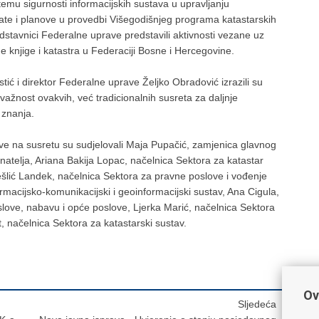
emu sigurnosti informacijskih sustava u upravljanju
tate i planove u provedbi Višegodišnjeg programa katastarskih
dstavnici Federalne uprave predstavili aktivnosti vezane uz
 knjige i katastra u Federaciji Bosne i Hercegovine.
ić i direktor Federalne uprave Željko Obradović izrazili su
važnost ovakvih, već tradicionalnih susreta za daljnje
 znanja.
ve na susretu su sudjelovali Maja Pupačić, zamjenica glavnog
natelja, Ariana Bakija Lopac, načelnica Sektora za katastar
Bešlić Landek, načelnica Sektora za pravne poslove i vođenje
formacijsko-komunikacijski i geoinformacijski sustav, Ana Cigula,
slove, nabavu i opće poslove, Ljerka Marić, načelnica Sektora
, načelnica Sektora za katastarski sustav.
Ov
Sljedeća