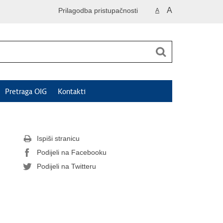
A
Prilagodba pristupačnosti
A
Pretraga OIG
Kontakti
Ispiši stranicu
Podijeli na Facebooku
Podijeli na Twitteru