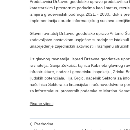
Predstavnici Državne geodetske uprave predstavili su t
katastarskim i prostornim podacima kao i status, rezul
izmjera građevinskih područja 2021. - 2030., dok s pre
implementaciju dorade informacijskog sustava zemljišne
Glavni ravnatelj Državne geodetske uprave Antonio Šust
zadovoljstvo nastavkom uspješne suradnje te istaknuli 
unaprjeđenje zajedničkih aktivnosti i razmjenu stručnih
Uz glavnog ravnatelja, ispred Državne geodetske upra
ravnatelja, Sanja Zekušić, tajnica Kabineta glavnog rav
infrastrukture, nadzor i geodetsku inspekciju, Zrinka 
ljudskih potencijala, Ilija Grgić, načelnik Sektora za in
načelnica Sektora za financijske i računovodstvene po
za infrastrukturu prostornih podataka te Martina Nemet
Pisane vijesti
Prethodna