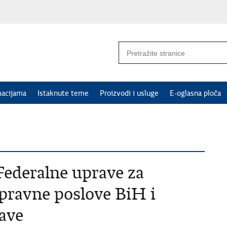
macijama
Istaknute teme
Proizvodi i usluge
E-oglasna ploča
Federalne uprave za
pravne poslove BiH i
ave