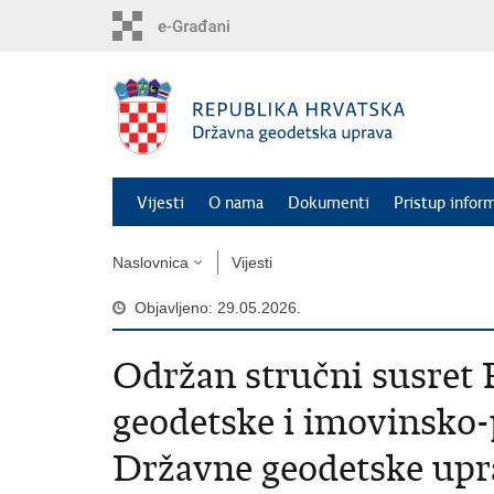
Preskoči
na
glavni
sadržaj
Vijesti
O nama
Dokumenti
Pristup infor
Naslovnica
Vijesti
Objavljeno: 29.05.2026.
Održan stručni susret 
geodetske i imovinsko-
Državne geodetske upr