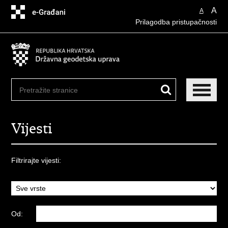
Preskoči
A
A
na
Prilagodba pristupačnosti
glavni
sadržaj
Vijesti
Filtrirajte vijesti:
Od: