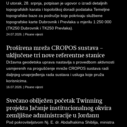
U utorak, 28. srpnja, potpisan je ugovor o izradi detaljnih
topografskih karata i topološkoj doradi podataka Temeljne
topografske baze za područje koje pokrivaju službene
topografske karte Dubrovnik i Prevlaka u mjerilu 1:250 000
(TK250 Dubrovnik i TK250 Prevlaka).
24.07.2026. | Pisane vijesti
Proširena mreža CROPOS sustava –
uključene tri nove referentne stanice
Državna geodetska uprava nastavlja s provedbom aktivnosti
usmjerenih na progušćenje mreže CROPOS sustava radi
daljnjeg unaprjeđenja rada sustava i usluga koje pruža
korisnicima.
16.07.2026. | Pisane vijesti
Svečano obilježen početak Twinning
projekta Jačanje institucionalnog okvira
zemljišne administracije u Jordanu
Pod pokroviteljstvom Nj. E. dr. Abdalhakima Shiblija, ministra