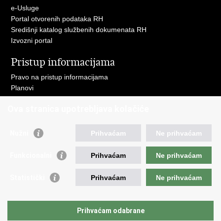
e-Usluge
Portal otvorenih podataka RH
Središnji katalog službenih dokumenata RH
Izvozni portal
Pristup informacijama
Pravo na pristup informacijama
Planovi
Izvješća
Ova stranica upotrebljava kolačiće
Financijski dokumenti
Javna nabava
Nužni
Prihvaćam
Ne prihvaćam
Važne poveznice
Funkcionalni
Prihvaćam
Ne prihvaćam
Vlada RH
Strukturni i investicijski fondovi
Statistički
Prihvaćam
Ne prihvaćam
Operativni program konkurentnost i kohezija
Uređena zemlja
Hrvatska komora ovlaštenih inženjera geodezije
Prihvaćam odabrane