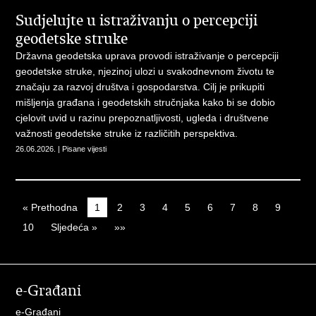
Sudjelujte u istraživanju o percepciji
geodetske struke
Državna geodetska uprava provodi istraživanje o percepciji
geodetske struke, njezinoj ulozi u svakodnevnom životu te
značaju za razvoj društva i gospodarstva. Cilj je prikupiti
mišljenja građana i geodetskih stručnjaka kako bi se dobio
cjelovit uvid u razinu prepoznatljivosti, ugleda i društvene
važnosti geodetske struke iz različitih perspektiva.
26.06.2026. | Pisane vijesti
« Prethodna
1
2
3
4
5
6
7
8
9
10
Sljedeća »
»»
e-Građani
e-Građani