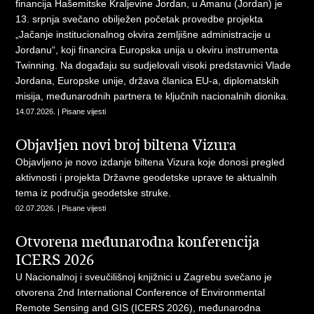
financija Hašemitske Kraljevine Jordan, u Amanu (Jordan) je
13. srpnja svečano obilježen početak provedbe projekta
„Jačanje institucionalnog okvira zemljišne administracije u
Jordanu“, koji financira Europska unija u okviru instrumenta
Twinning. Na događaju su sudjelovali visoki predstavnici Vlade
Jordana, Europske unije, država članica EU-a, diplomatskih
misija, međunarodnih partnera te ključnih nacionalnih dionika.
14.07.2026. | Pisane vijesti
Objavljen novi broj biltena Vizura
Objavljeno je novo izdanje biltena Vizura koje donosi pregled
aktivnosti i projekta Državne geodetske uprave te aktualnih
tema iz područja geodetske struke.
02.07.2026. | Pisane vijesti
Otvorena međunarodna konferencija
ICERS 2026
U Nacionalnoj i sveučilišnoj knjižnici u Zagrebu svečano je
otvorena 2nd International Conference of Environmental
Remote Sensing and GIS (ICERS 2026), međunarodna