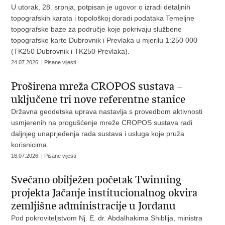
U utorak, 28. srpnja, potpisan je ugovor o izradi detaljnih
topografskih karata i topološkoj doradi podataka Temeljne
topografske baze za područje koje pokrivaju službene
topografske karte Dubrovnik i Prevlaka u mjerilu 1:250 000
(TK250 Dubrovnik i TK250 Prevlaka).
24.07.2026. | Pisane vijesti
Proširena mreža CROPOS sustava –
uključene tri nove referentne stanice
Državna geodetska uprava nastavlja s provedbom aktivnosti
usmjerenih na progušćenje mreže CROPOS sustava radi
daljnjeg unaprjeđenja rada sustava i usluga koje pruža
korisnicima.
16.07.2026. | Pisane vijesti
Svečano obilježen početak Twinning
projekta Jačanje institucionalnog okvira
zemljišne administracije u Jordanu
Pod pokroviteljstvom Nj. E. dr. Abdalhakima Shiblija, ministra