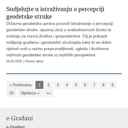
Sudjelujte u istraživanju o percepciji
geodetske struke
Državna geodetska uprava provodi istraživanje o percepciji
geodetske struke, njezinoj ulozi u svakodnevnom životu te
značaju za razvoj društva i gospodarstva. Cilj je prikupiti
mišljenja građana i geodetskih stručnjaka kako bi se dobio
cjelovit uvid u razinu prepoznatljivosti, ugleda i društvene
važnosti geodetske struke iz različitih perspektiva.
26.06.2026. | Pisane vijesti
« Prethodna
1
2
3
4
5
6
7
8
9
10
Sljedeća »
»»
e-Građani
e-Građani