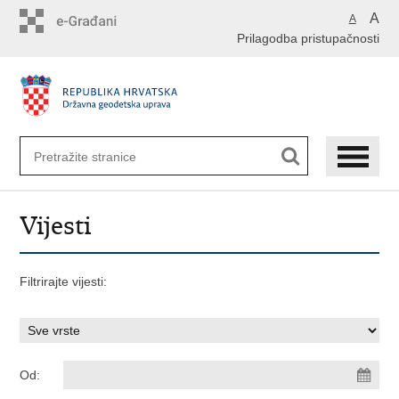
Preskoči
A
A
na
Prilagodba pristupačnosti
glavni
sadržaj
Vijesti
Filtrirajte vijesti:
Od: