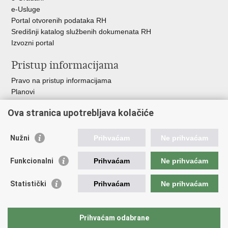
e-Usluge
Portal otvorenih podataka RH
Središnji katalog službenih dokumenata RH
Izvozni portal
Pristup informacijama
Pravo na pristup informacijama
Planovi
Izvješća
Ova stranica upotrebljava kolačiće
Financijski dokumenti
Javna nabava
Nužni
Prihvaćam
Ne prihvaćam
Važne poveznice
Funkcionalni
Prihvaćam
Ne prihvaćam
Vlada RH
Strukturni i investicijski fondovi
Statistički
Prihvaćam
Ne prihvaćam
Operativni program konkurentnost i kohezija
Uređena zemlja
Hrvatska komora ovlaštenih inženjera geodezije
Prihvaćam odabrane