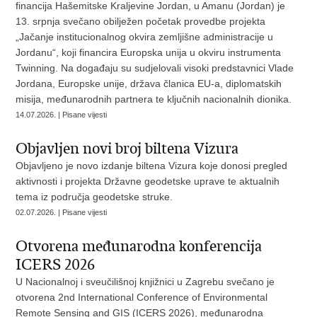
financija Hašemitske Kraljevine Jordan, u Amanu (Jordan) je
13. srpnja svečano obilježen početak provedbe projekta
„Jačanje institucionalnog okvira zemljišne administracije u
Jordanu“, koji financira Europska unija u okviru instrumenta
Twinning. Na događaju su sudjelovali visoki predstavnici Vlade
Jordana, Europske unije, država članica EU-a, diplomatskih
misija, međunarodnih partnera te ključnih nacionalnih dionika.
14.07.2026. | Pisane vijesti
Objavljen novi broj biltena Vizura
Objavljeno je novo izdanje biltena Vizura koje donosi pregled
aktivnosti i projekta Državne geodetske uprave te aktualnih
tema iz područja geodetske struke.
02.07.2026. | Pisane vijesti
Otvorena međunarodna konferencija
ICERS 2026
U Nacionalnoj i sveučilišnoj knjižnici u Zagrebu svečano je
otvorena 2nd International Conference of Environmental
Remote Sensing and GIS (ICERS 2026), međunarodna