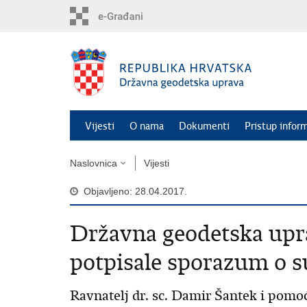
Preskoči
na
glavni
sadržaj
Vijesti
O nama
Dokumenti
Pristup infor
Naslovnica
Vijesti
Objavljeno: 28.04.2017.
Državna geodetska upr
potpisale sporazum o s
Ravnatelj dr. sc. Damir Šantek i pomoć