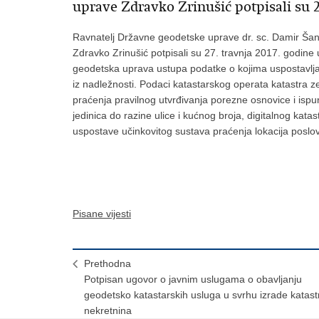
uprave Zdravko Zrinušić potpisali su 2
Ravnatelj Državne geodetske uprave dr. sc. Damir Šant
Zdravko Zrinušić potpisali su 27. travnja 2017. godin
geodetska uprava ustupa podatke o kojima uspostavlja 
iz nadležnosti. Podaci katastarskog operata katastra ze
praćenja pravilnog utvrđivanja porezne osnovice i ispu
jedinica do razine ulice i kućnog broja, digitalnog katast
uspostave učinkovitog sustava praćenja lokacija poslov
Pisane vijesti
Prethodna
Potpisan ugovor o javnim uslugama o obavljanju
geodetsko katastarskih usluga u svrhu izrade katast
nekretnina