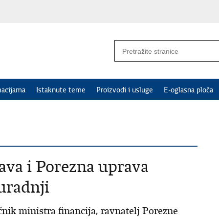
macijama
Istaknute teme
Proizvodi i usluge
E-oglasna ploča
ava i Porezna uprava
uradnji
nik ministra financija, ravnatelj Porezne