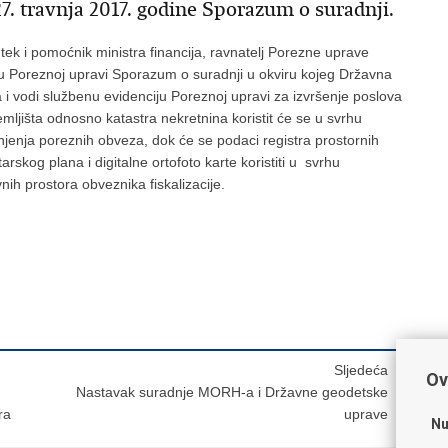
7. travnja 2017. godine Sporazum o suradnji.
ek i pomoćnik ministra financija, ravnatelj Porezne uprave
e u Poreznoj upravi Sporazum o suradnji u okviru kojeg Državna
i vodi službenu evidenciju Poreznoj upravi za izvršenje poslova
mljišta odnosno katastra nekretnina koristit će se u svrhu
njenja poreznih obveza, dok će se podaci registra prostornih
arskog plana i digitalne ortofoto karte koristiti u svrhu
nih prostora obveznika fiskalizacije.
Sljedeća
Ov
Nastavak suradnje MORH-a i Državne geodetske
ra
uprave
Nu