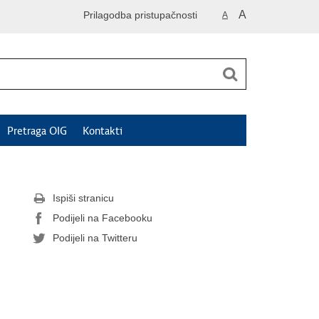
A
Prilagodba pristupačnosti
A
Pretraga OIG
Kontakti
Ispiši stranicu
Podijeli na Facebooku
Podijeli na Twitteru