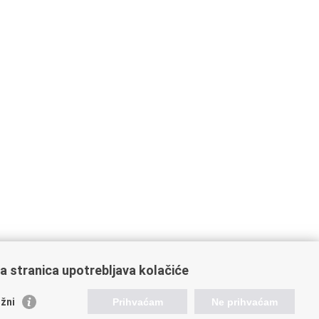
a stranica upotrebljava kolačiće
žni
Prihvaćam
Ne prihvaćam