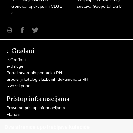
Generalnoj skupštini CLGE-
sustava Geoportal DGU
a
Ispiši
Podijeli
Podijeli
stranicu
na
na
e-Građani
Facebooku
Twitteru
e-Građani
e-Usluge
Portal otvorenih podataka RH
Središnji katalog službenih dokumenata RH
Izvozni portal
Pristup informacijama
Pravo na pristup informacijama
Planovi
Izvješća
Ova stranica upotrebljava kolačiće
Financijski dokumenti