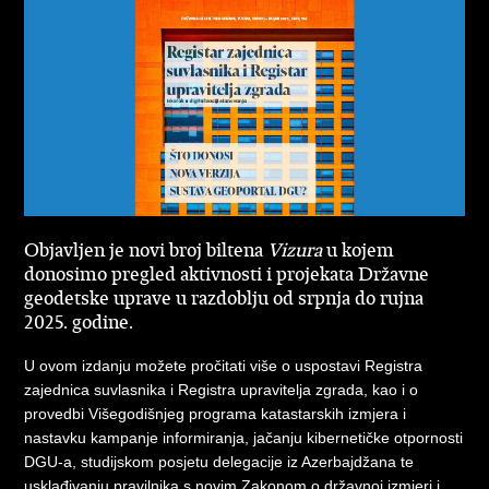
Objavljen je novi broj biltena
Vizura
u kojem
donosimo pregled aktivnosti i projekata Državne
geodetske uprave u razdoblju od srpnja do rujna
2025. godine.
U ovom izdanju možete pročitati više o uspostavi Registra
zajednica suvlasnika i Registra upravitelja zgrada, kao i o
provedbi Višegodišnjeg programa katastarskih izmjera i
nastavku kampanje informiranja, jačanju kibernetičke otpornosti
DGU-a, studijskom posjetu delegacije iz Azerbajdžana te
usklađivanju pravilnika s novim Zakonom o državnoj izmjeri i