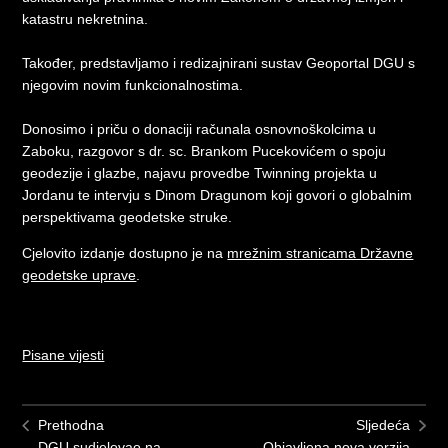
katastru nekretnina.
Također, predstavljamo i redizajnirani sustav Geoportal DGU s
njegovim novim funkcionalnostima.
Donosimo i priču o donaciji računala osnovnoškolcima u
Zaboku, razgovor s dr. sc. Brankom Pucekovićem o spoju
geodezije i glazbe, najavu provedbe Twinning projekta u
Jordanu te intervju s Dinom Dragunom koji govori o globalnim
perspektivama geodetske struke.
Cjelovito izdanje dostupno je na
mrežnim stranicama Državne
geodetske uprave
.
Pisane vijesti
Prethodna
Sljedeća
DGU sudjelovao na
Objavljena nova verzija