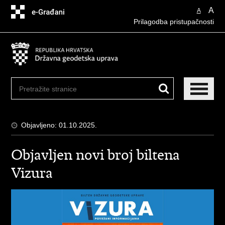
Preskoči
A
A
na
Prilagodba pristupačnosti
glavni
sadržaj
Objavljeno: 01.10.2025.
Objavljen novi broj biltena
Vizura