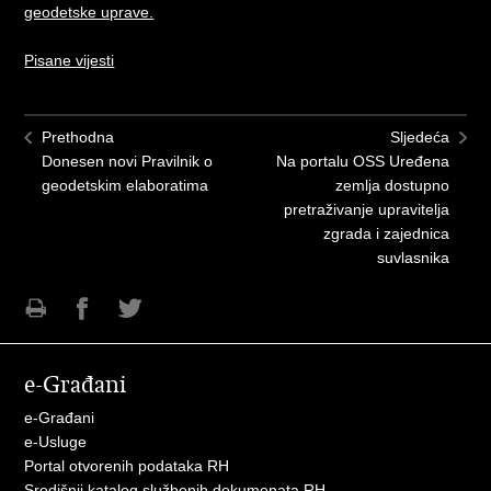
geodetske uprave.
Pisane vijesti
Prethodna
Sljedeća
Donesen novi Pravilnik o
Na portalu OSS Uređena
geodetskim elaboratima
zemlja dostupno
pretraživanje upravitelja
zgrada i zajednica
suvlasnika
Ispiši
Podijeli
Podijeli
stranicu
na
na
e-Građani
Facebooku
Twitteru
e-Građani
e-Usluge
Portal otvorenih podataka RH
Središnji katalog službenih dokumenata RH