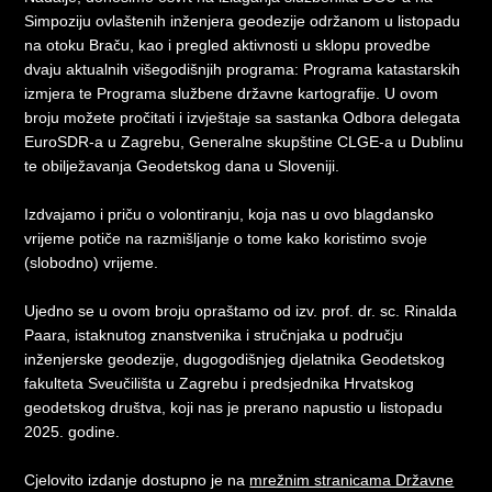
Simpoziju ovlaštenih inženjera geodezije održanom u listopadu
na otoku Braču, kao i pregled aktivnosti u sklopu provedbe
dvaju aktualnih višegodišnjih programa: Programa katastarskih
izmjera te Programa službene državne kartografije. U ovom
broju možete pročitati i izvještaje sa sastanka Odbora delegata
EuroSDR-a u Zagrebu, Generalne skupštine CLGE-a u Dublinu
te obilježavanja Geodetskog dana u Sloveniji.
Izdvajamo i priču o volontiranju, koja nas u ovo blagdansko
vrijeme potiče na razmišljanje o tome kako koristimo svoje
(slobodno) vrijeme.
Ujedno se u ovom broju opraštamo od izv. prof. dr. sc. Rinalda
Paara, istaknutog znanstvenika i stručnjaka u području
inženjerske geodezije, dugogodišnjeg djelatnika Geodetskog
fakulteta Sveučilišta u Zagrebu i predsjednika Hrvatskog
geodetskog društva, koji nas je prerano napustio u listopadu
2025. godine.
Cjelovito izdanje dostupno je na
mrežnim stranicama Državne