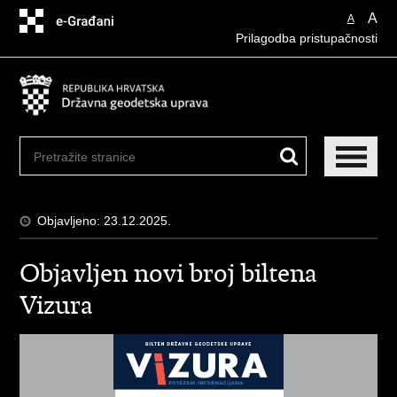
Preskoči
A
A
na
Prilagodba pristupačnosti
glavni
sadržaj
Objavljeno: 23.12.2025.
Objavljen novi broj biltena
Vizura