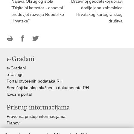
Najava Okruglog stola
Državnoj geodetskoj upravi
"Digitalni katastar - osnovni
dodijeljena zahvalnica
preduvjet razvoja Republike
Hrvatskog kartografskog
Hrvatske"
društva
Ispiši
Podijeli
Podijeli
stranicu
na
na
e-Građani
Facebooku
Twitteru
e-Građani
e-Usluge
Portal otvorenih podataka RH
Središnji katalog službenih dokumenata RH
Izvozni portal
Pristup informacijama
Pravo na pristup informacijama
Planovi
Izvješća