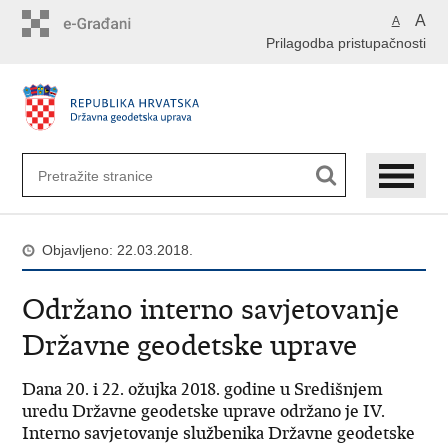
Preskoči
A
A
na
Prilagodba pristupačnosti
glavni
sadržaj
Objavljeno: 22.03.2018.
Održano interno savjetovanje
Državne geodetske uprave
Dana 20. i 22. ožujka 2018. godine u Središnjem
uredu Državne geodetske uprave održano je IV.
Interno savjetovanje službenika Državne geodetske