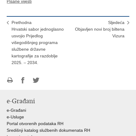
Pisane vijesti
Prethodna
Sljedeća
Hrvatski sabor jednoglasno
Objavljen novi broj biltena
usvojio Prijedlog
Vizura
višegodišnjeg programa
službene državne
kartografije za razdoblje
2025. – 2034.
Ispiši
Podijeli
Podijeli
stranicu
na
na
e-Građani
Facebooku
Twitteru
e-Građani
e-Usluge
Portal otvorenih podataka RH
Središnji katalog službenih dokumenata RH