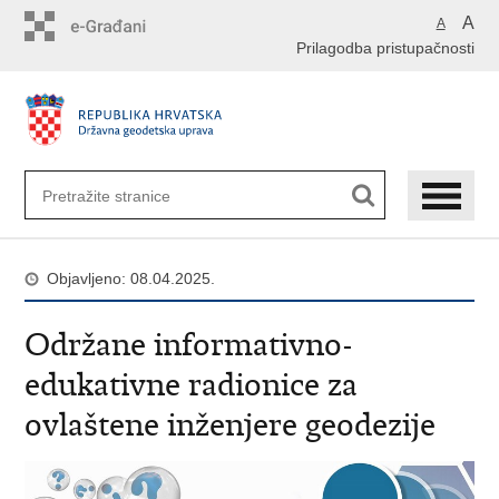
Preskoči
A
A
na
Prilagodba pristupačnosti
glavni
sadržaj
Objavljeno: 08.04.2025.
Održane informativno-
edukativne radionice za
ovlaštene inženjere geodezije