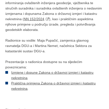
informiranja ovlaštenih inženjera geodezije, vježbenika te
stručnih suradnika i suradnika ovlaštenih inženjera o nedavnim
izmjenama i dopunama Zakona o državnoj izmjeri i katastru
nekretnina (
NN 152/2024
), kao i praktičnim aspektima
njihove primjene u području izrade, pregleda i potvrđivanja
geodetskih elaborata.
Radionice su vodile: Maja Pupačić, zamjenica glavnog
ravnatelja DGU-a i Martina Nemet, načelnica Sektora za
katastarski sustav DGU-a.
Prezentacije s radionica dostupne su na sljedećim
poveznicama:
Izmjene i dopune Zakona o državnoj izmjeri i katastru
nekretnina
Praktična primjena Zakona o državnoj izmjeri i katastru
nekretnina
.