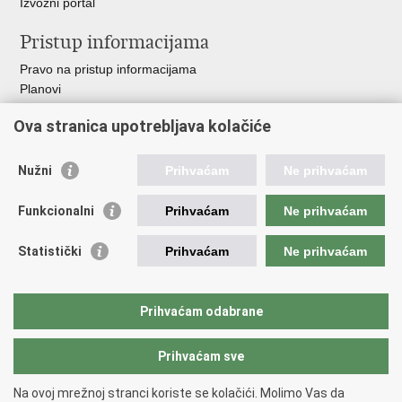
Izvozni portal
Pristup informacijama
Pravo na pristup informacijama
Planovi
Izvješća
Ova stranica upotrebljava kolačiće
Financijski dokumenti
Javna nabava
Nužni
Prihvaćam
Ne prihvaćam
Važne poveznice
Funkcionalni
Prihvaćam
Ne prihvaćam
Vlada RH
Strukturni i investicijski fondovi
Statistički
Prihvaćam
Ne prihvaćam
Operativni program konkurentnost i kohezija
Uređena zemlja
Hrvatska komora ovlaštenih inženjera geodezije
Prihvaćam odabrane
Prihvaćam sve
Povratak na vrh
Na ovoj mrežnoj stranci koriste se kolačići. Molimo Vas da