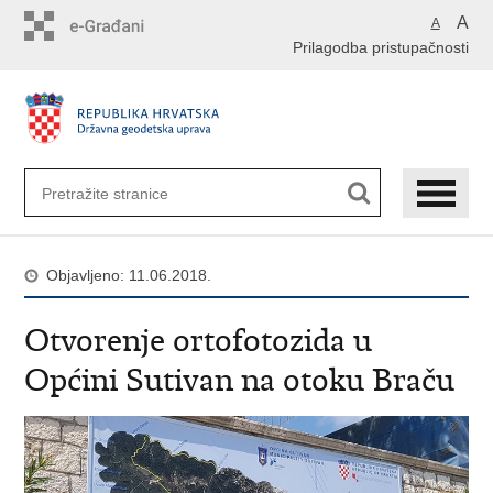
Preskoči
A
A
na
Prilagodba pristupačnosti
glavni
sadržaj
Objavljeno: 11.06.2018.
Otvorenje ortofotozida u
Općini Sutivan na otoku Braču