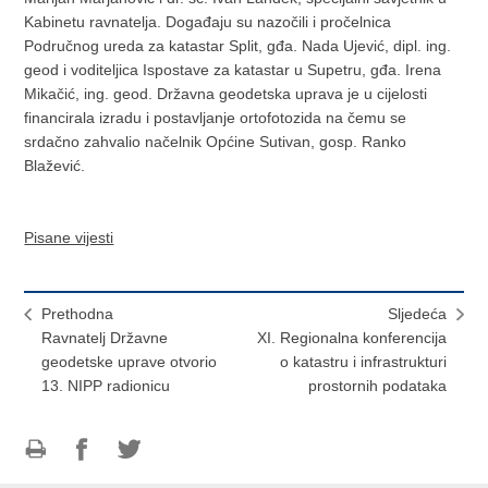
Kabinetu ravnatelja. Događaju su nazočili i pročelnica
Područnog ureda za katastar Split, gđa. Nada Ujević, dipl. ing.
geod i voditeljica Ispostave za katastar u Supetru, gđa. Irena
Mikačić, ing. geod. Državna geodetska uprava je u cijelosti
financirala izradu i postavljanje ortofotozida na čemu se
srdačno zahvalio načelnik Općine Sutivan, gosp. Ranko
Blažević.
Pisane vijesti
Prethodna
Sljedeća
Ravnatelj Državne
XI. Regionalna konferencija
geodetske uprave otvorio
o katastru i infrastrukturi
13. NIPP radionicu
prostornih podataka
Ispiši
Podijeli
Podijeli