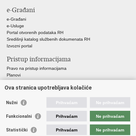
stranicu
na
na
e-Građani
Facebooku
Twitteru
e-Građani
e-Usluge
Portal otvorenih podataka RH
Središnji katalog službenih dokumenata RH
Izvozni portal
Pristup informacijama
Pravo na pristup informacijama
Planovi
Izvješća
Ova stranica upotrebljava kolačiće
Financijski dokumenti
Javna nabava
Nužni
Prihvaćam
Ne prihvaćam
Važne poveznice
Funkcionalni
Prihvaćam
Ne prihvaćam
Vlada RH
Strukturni i investicijski fondovi
Statistički
Prihvaćam
Ne prihvaćam
Operativni program konkurentnost i kohezija