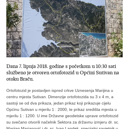
Dana 7. lipnja 2018. godine s početkom u 10:30 sati
službeno je otvoren ortofotozid u Općini Sutivan na
otoku Braču.
Ortofotozid je postavljen ispred crkve Uznesenja Marijina u
centru mjesta Sutivan. Dimenzije ortofotozida su 3 x 4 m, a
sastoji se od dva prikaza, jedan prikaz koji prikazuje cijelu
Općinu Sutivan u mjerilu 1 : 2000, te prikaz središta mjesta u
mjerilu 1 : 1200. U ime Državne geodetske uprave ortofotozid
su svečano otvorili načelnik Sektora za državnu izmjeru dr. sc.
Marijan Marjanović i dr. sc. Ivan Landek, specijalni savjetnik u