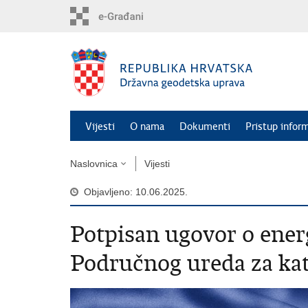
Preskoči
na
glavni
sadržaj
Vijesti
O nama
Dokumenti
Pristup infor
Naslovnica
Vijesti
Objavljeno: 10.06.2025.
Potpisan ugovor o ener
Područnog ureda za ka