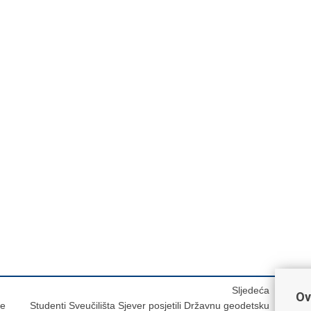
Sljedeća
Ov
je
Studenti Sveučilišta Sjever posjetili Državnu geodetsku