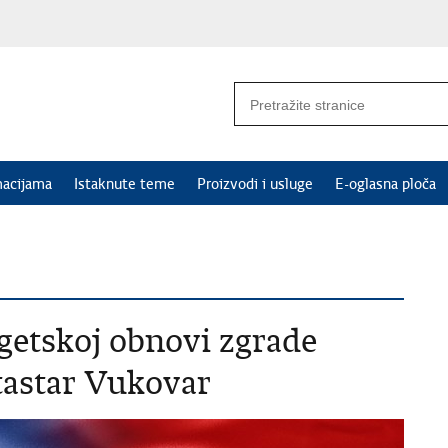
macijama
Istaknute teme
Proizvodi i usluge
E-oglasna ploča
getskoj obnovi zgrade
tastar Vukovar