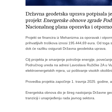
Državna geodetska uprava potpisala je
projekt
Energetske obnove zgrade Pod
Nacionalnog plana oporavka i otpornos
Projekt se financira iz Mehanizma za oporavak i otpor
prihvatljivih troškova iznosi 195.444,69 eura. Od toga
dok će razliku osigurati Državna geodetska uprava.
Cilj projekta je smanjenje potrošnje energije, povećanj
Područnog ureda na adresi Lavoslava Ružičke 2A u Vuko
elektroenergetskih mjera, uz poštivanje visokih okolišn
Provedba projekta započinje 1. travnja 2025. godine, a 
Energetska obnova dio je šireg nastojanja Državne ge
tranziciji i unaprjeđenju rada javnog sektora.