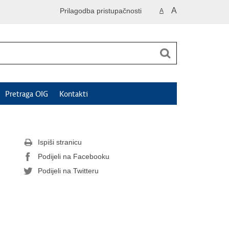
A
Prilagodba pristupačnosti
A
Pretraga OIG
Kontakti
Ispiši stranicu
Podijeli na Facebooku
Podijeli na Twitteru