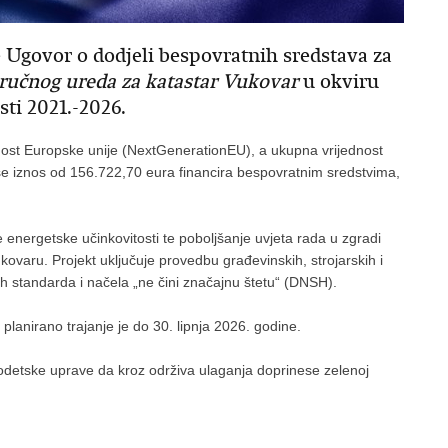
 Ugovor o dodjeli bespovratnih sredstava za
ručnog ureda za katastar Vukovar
u okviru
ti 2021.-2026.
nost Europske unije (NextGenerationEU), a ukupna vrijednost
 se iznos od 156.722,70 eura financira bespovratnim sredstvima,
e energetske učinkovitosti te poboljšanje uvjeta rada u zgradi
varu. Projekt uključuje provedbu građevinskih, strojarskih i
ih standarda i načela „ne čini značajnu štetu“ (DNSH).
planirano trajanje je do 30. lipnja 2026. godine.
odetske uprave da kroz održiva ulaganja doprinese zelenoj