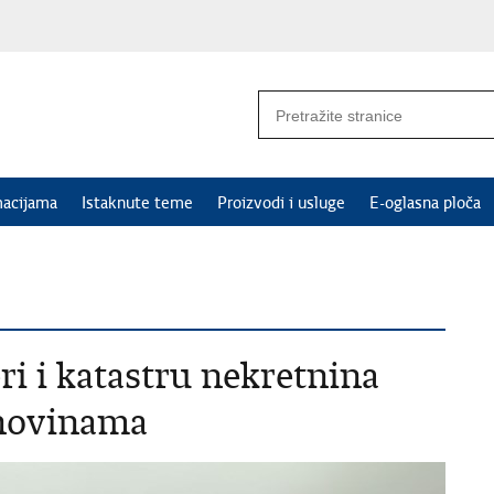
macijama
Istaknute teme
Proizvodi i usluge
E-oglasna ploča
i i katastru nekretnina
 novinama