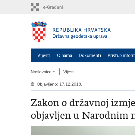
Preskoči
na
glavni
sadržaj
Vijesti
O nama
Dokumenti
Pristup infor
Naslovnica
Vijesti
Objavljeno: 17.12.2018.
Zakon o državnoj izmjer
objavljen u Narodnim