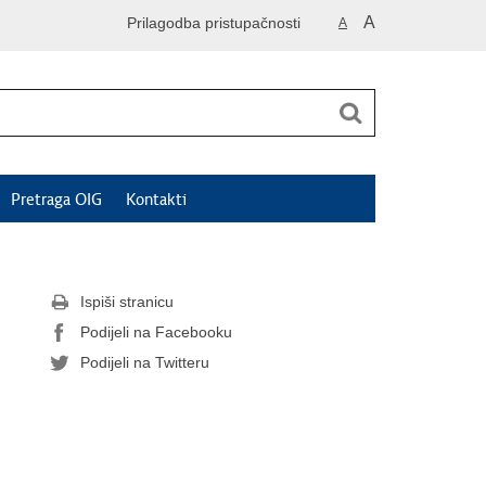
A
Prilagodba pristupačnosti
A
Pretraga OIG
Kontakti
Ispiši stranicu
Podijeli na Facebooku
Podijeli na Twitteru