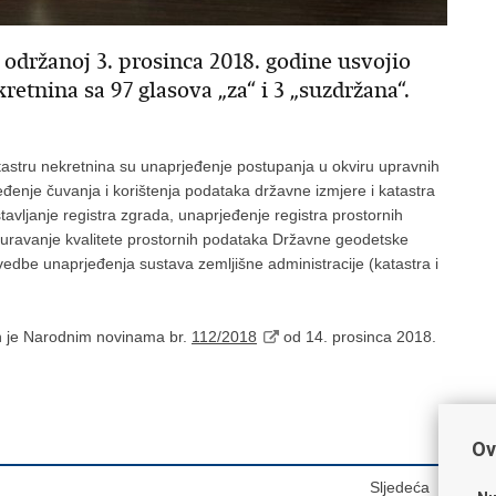
i održanoj 3. prosinca 2018. godine usvojio
retnina sa 97 glasova „za“ i 3 „suzdržana“.
tastru nekretnina su unaprjeđenje postupanja u okviru upravnih
eđenje čuvanja i korištenja podataka državne izmjere i katastra
tavljanje registra zgrada, unaprjeđenje registra prostornih
iguravanje kvalitete prostornih podataka Državne geodetske
ovedbe unaprjeđenja sustava zemljišne administracije (katastra i
en je Narodnim novinama br.
112/2018
od 14. prosinca 2018.
Ov
Sljedeća