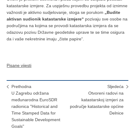
katastarske izmjere. Za uspješnu provedbu projekta od iznimne
važnosti je aktivno sudjelovanje, stoga se porukom
„Budite
aktivan sudionik katastarske izmjere“
pozivaju sve osobe na
područjima na kojima se provodi katastarska izmjera da se
odazovu pozivu Državne geodetske uprave te se time osigura
da i vaše nekretnine imaju „čiste papire“.
Pisane vijesti
Prethodna
Sljedeća
U Zagrebu održana
Otvoreni radovi na
međunarodna EuroSDR
katastarskoj izmjeri za
radionica "Historical and
područje katastarske općine
Time Stamped Data for
Delnice
Sustainable Development
Goals"