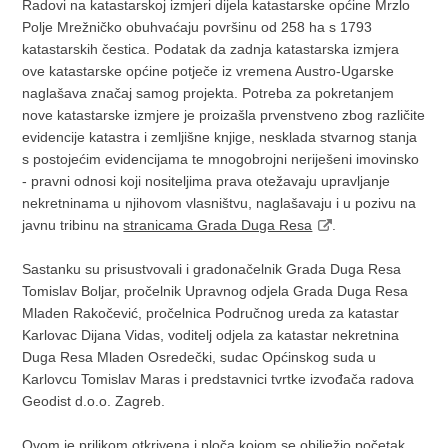
Radovi na katastarskoj izmjeri dijela katastarske općine Mrzlo
Polje Mrežničko obuhvaćaju površinu od 258 ha s 1793
katastarskih čestica. Podatak da zadnja katastarska izmjera
ove katastarske općine potječe iz vremena Austro-Ugarske
naglašava značaj samog projekta. Potreba za pokretanjem
nove katastarske izmjere je proizašla prvenstveno zbog različite
evidencije katastra i zemljišne knjige, nesklada stvarnog stanja
s postojećim evidencijama te mnogobrojni neriješeni imovinsko
- pravni odnosi koji nositeljima prava otežavaju upravljanje
nekretninama u njihovom vlasništvu, naglašavaju i u pozivu na
javnu tribinu na
stranicama Grada Duga Resa
.
Sastanku su prisustvovali i gradonačelnik Grada Duga Resa
Tomislav Boljar, pročelnik Upravnog odjela Grada Duga Resa
Mladen Rakočević, pročelnica Područnog ureda za katastar
Karlovac Dijana Vidas, voditelj odjela za katastar nekretnina
Duga Resa Mladen Osredečki, sudac Općinskog suda u
Karlovcu Tomislav Maras i predstavnici tvrtke izvođača radova
Geodist d.o.o. Zagreb.
Ovom je prilikom otkrivena i ploča kojom se obilježio početak