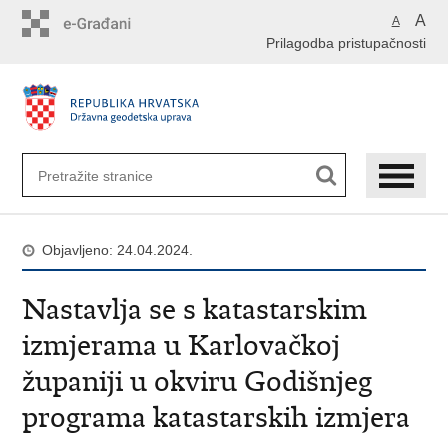
Preskoči
A
A
na
Prilagodba pristupačnosti
glavni
sadržaj
Objavljeno: 24.04.2024.
Nastavlja se s katastarskim
izmjerama u Karlovačkoj
županiji u okviru Godišnjeg
programa katastarskih izmjera