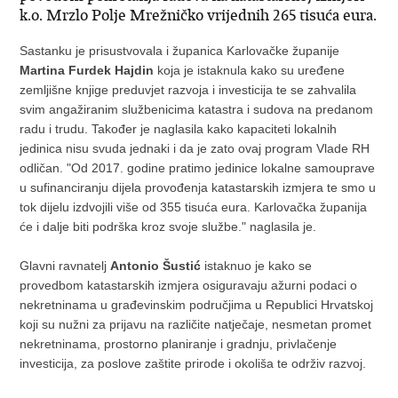
k.o. Mrzlo Polje Mrežničko vrijednih 265 tisuća eura.
Sastanku je prisustvovala i županica Karlovačke županije
Martina Furdek Hajdin
koja je istaknula kako su uređene
zemljišne knjige preduvjet razvoja i investicija te se zahvalila
svim angažiranim službenicima katastra i sudova na predanom
radu i trudu. Također je naglasila kako kapaciteti lokalnih
jedinica nisu svuda jednaki i da je zato ovaj program Vlade RH
odličan. "Od 2017. godine pratimo jedinice lokalne samouprave
u sufinanciranju dijela provođenja katastarskih izmjera te smo u
tok dijelu izdvojili više od 355 tisuća eura. Karlovačka županija
će i dalje biti podrška kroz svoje službe." naglasila je.
Glavni ravnatelj
Antonio Šustić
istaknuo je kako se
provedbom katastarskih izmjera osiguravaju ažurni podaci o
nekretninama u građevinskim područjima u Republici Hrvatskoj
koji su nužni za prijavu na različite natječaje, nesmetan promet
nekretninama, prostorno planiranje i gradnju, privlačenje
investicija, za poslove zaštite prirode i okoliša te održiv razvoj.