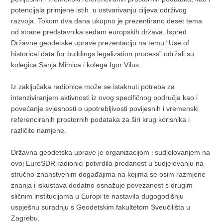
potencijala primjene istih u ostvarivanju ciljeva održivog
razvoja. Tokom dva dana ukupno je prezentirano deset tema
od strane predstavnika sedam europskih država. Ispred
Državne geodetske uprave prezentaciju na temu “Use of
historical data for buildings legalization process” održali su
kolegica Sanja Mimica i kolega Igor Vilus.
Iz zaključaka radionice može se istaknuti potreba za
intenziviranjem aktivnosti iz ovog specifičnog područja kao i
povećanje svjesnosti o upotrebljivosti povijesnih i vremenski
referenciranih prostornih podataka za širi krug korisnika i
različite namjene.
Državna geodetska uprave je organizacijom i sudjelovanjem na
ovoj EuroSDR radionici potvrdila predanost u sudjelovanju na
stručno-znanstvenim događajima na kojima se osim razmjene
znanja i iskustava dodatno osnažuje povezanost s drugim
sličnim institucijama u Europi te nastavila dugogodišnju
uspješnu suradnju s Geodetskim fakultetom Sveučilišta u
Zagrebu.