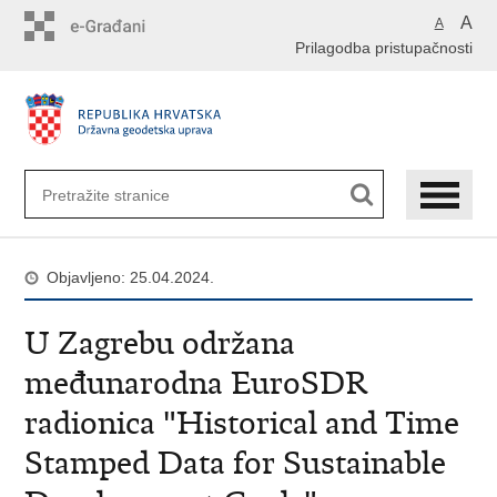
Preskoči
A
A
na
Prilagodba pristupačnosti
glavni
sadržaj
Objavljeno: 25.04.2024.
U Zagrebu održana
međunarodna EuroSDR
radionica "Historical and Time
Stamped Data for Sustainable