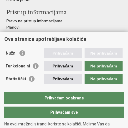
Pristup informacijama
Pravo na pristup informacijama
Planovi
Izvješća
Ova stranica upotrebljava kolačiće
Financijski dokumenti
Javna nabava
Nužni
Prihvaćam
Ne prihvaćam
Važne poveznice
Funkcionalni
Prihvaćam
Ne prihvaćam
Vlada RH
Strukturni i investicijski fondovi
Statistički
Prihvaćam
Ne prihvaćam
Operativni program konkurentnost i kohezija
Uređena zemlja
Hrvatska komora ovlaštenih inženjera geodezije
Prihvaćam odabrane
Prihvaćam sve
Povratak na vrh
Na ovoj mrežnoj stranci koriste se kolačići. Molimo Vas da