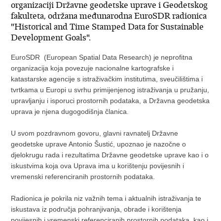
organizaciji Državne geodetske uprave i Geodetskog
fakulteta, održana međunarodna EuroSDR radionica
"Historical and Time Stamped Data for Sustainable
Development Goals".
EuroSDR (European Spatial Data Research) je neprofitna
organizacija koja povezuje nacionalne kartografske i
katastarske agencije s istraživačkim institutima, sveučilištima i
tvrtkama u Europi u svrhu primijenjenog istraživanja u pružanju,
upravljanju i isporuci prostornih podataka, a Državna geodetska
uprava je njena dugogodišnja članica.
U svom pozdravnom govoru, glavni ravnatelj Državne
geodetske uprave Antonio Šustić, upoznao je nazočne o
djelokrugu rada i rezultatima Državne geodetske uprave kao i o
iskustvima koja ova Uprava ima u korištenju povijesnih i
vremenski referenciranih prostornih podataka.
Radionica je pokrila niz važnih tema i aktualnih istraživanja te
iskustava iz područja pohranjivanja, obrade i korištenja
povijesnih i vremenski referenciranih prostornih podataka, kao i