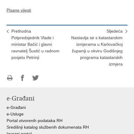
Pisane vijesti
Prethodna
Sljedeća
Potpredsjednik Vlade i
Nastavlja se s katastarskim
ministar Bačić i glavni
izmjerama u Karlovačkoj
ravnatelj Šustić u radnom
županiji u okviru Godišnjeg
posjetu Petrinji
programa katastarskih
izmjera
Ispiši
Podijeli
Podijeli
stranicu
na
na
e-Građani
Facebooku
Twitteru
e-Građani
e-Usluge
Portal otvorenih podataka RH
Središnji katalog službenih dokumenata RH
Izvozni portal