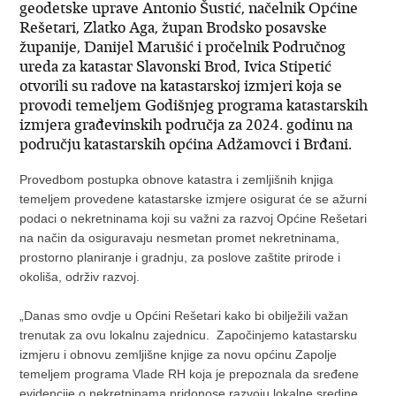
geodetske uprave Antonio Šustić, načelnik Općine
Rešetari, Zlatko Aga, župan Brodsko posavske
županije, Danijel Marušić i pročelnik Područnog
ureda za katastar Slavonski Brod, Ivica Stipetić
otvorili su radove na katastarskoj izmjeri koja se
provodi temeljem Godišnjeg programa katastarskih
izmjera građevinskih područja za 2024. godinu na
području katastarskih općina Adžamovci i Brđani.
Provedbom postupka obnove katastra i zemljišnih knjiga
temeljem provedene katastarske izmjere osigurat će se ažurni
podaci o nekretninama koji su važni za razvoj Općine Rešetari
na način da osiguravaju nesmetan promet nekretninama,
prostorno planiranje i gradnju, za poslove zaštite prirode i
okoliša, održiv razvoj.
„Danas smo ovdje u Općini Rešetari kako bi obilježili važan
trenutak za ovu lokalnu zajednicu. Započinjemo katastarsku
izmjeru i obnovu zemljišne knjige za novu općinu Zapolje
temeljem programa Vlade RH koja je prepoznala da sređene
evidencije o nekretninama pridonose razvoju lokalne sredine.