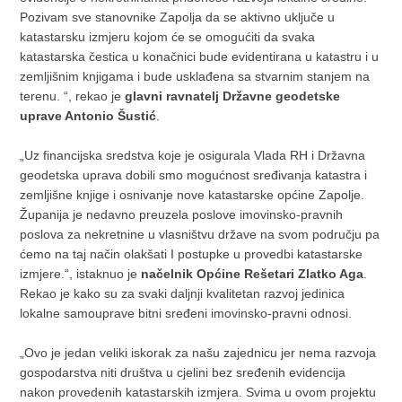
Pozivam sve stanovnike Zapolja da se aktivno uključe u
katastarsku izmjeru kojom će se omogućiti da svaka
katastarska čestica u konačnici bude evidentirana u katastru i u
zemljišnim knjigama i bude usklađena sa stvarnim stanjem na
terenu. “, rekao je
glavni ravnatelj Državne geodetske
uprave Antonio Šustić
.
„Uz financijska sredstva koje je osigurala Vlada RH i Državna
geodetska uprava dobili smo mogućnost sređivanja katastra i
zemljišne knjige i osnivanje nove katastarske općine Zapolje.
Županija je nedavno preuzela poslove imovinsko-pravnih
poslova za nekretnine u vlasništvu države na svom području pa
ćemo na taj način olakšati I postupke u provedbi katastarske
izmjere.“, istaknuo je
načelnik Općine Rešetari Zlatko Aga
.
Rekao je kako su za svaki daljnji kvalitetan razvoj jedinica
lokalne samouprave bitni sređeni imovinsko-pravni odnosi.
„Ovo je jedan veliki iskorak za našu zajednicu jer nema razvoja
gospodarstva niti društva u cjelini bez sređenih evidencija
nakon provedenih katastarskih izmjera. Svima u ovom projektu