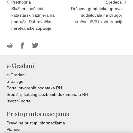
Prethodna
Sljedeća
Službeni početak
Državna geodetska uprava
katastarskih izmjera na
sudjelovala na Drugoj
području Dubrovačko-
stručnoj ISPU konferenciji
neretvanske županije
Ispiši
Podijeli
Podijeli
stranicu
na
na
e-Građani
Facebooku
Twitteru
e-Građani
e-Usluge
Portal otvorenih podataka RH
Središnji katalog službenih dokumenata RH
Izvozni portal
Pristup informacijama
Pravo na pristup informacijama
Planovi