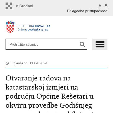
Preskoči
A
A
na
Prilagodba pristupačnosti
glavni
sadržaj
Objavljeno: 11.04.2024.
Otvaranje radova na
katastarskoj izmjeri na
području Općine Rešetari u
okviru provedbe Godišnjeg