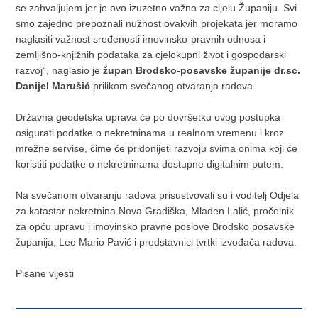
se zahvaljujem jer je ovo izuzetno važno za cijelu Županiju. Svi
smo zajedno prepoznali nužnost ovakvih projekata jer moramo
naglasiti važnost sređenosti imovinsko-pravnih odnosa i
zemljišno-knjižnih podataka za cjelokupni život i gospodarski
razvoj“, naglasio je
župan Brodsko-posavske županije dr.sc.
Danijel Marušić
prilikom svečanog otvaranja radova.
Državna geodetska uprava će po dovršetku ovog postupka
osigurati podatke o nekretninama u realnom vremenu i kroz
mrežne servise, čime će pridonijeti razvoju svima onima koji će
koristiti podatke o nekretninama dostupne digitalnim putem.
Na svečanom otvaranju radova prisustvovali su i voditelj Odjela
za katastar nekretnina Nova Gradiška, Mladen Lalić, pročelnik
za opću upravu i imovinsko pravne poslove Brodsko posavske
županija, Leo Mario Pavić i predstavnici tvrtki izvođača radova.
Pisane vijesti