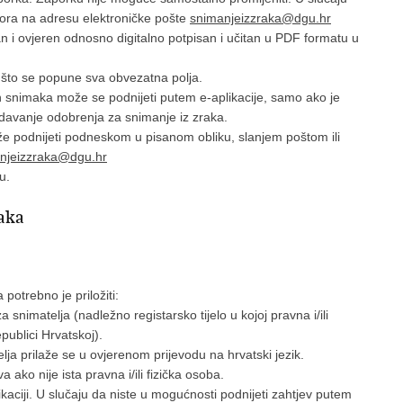
atora na adresu elektroničke pošte
snimanjeizzraka@dgu.hr
an i ovjeren odnosno digitalno potpisan i učitan u PDF formatu u
 što se popune sva obvezatna polja.
 snimaka može se podnijeti putem e-aplikacije, samo ako je
zdavanje odobrenja za snimanje iz zraka.
že podnijeti podneskom u pisanom obliku, slanjem poštom ili
njeizzraka@dgu.hr
u.
aka
potrebno je priložiti:
a snimatelja (nadležno registarsko tijelo u kojoj pravna i/ili
ublici Hrvatskoj).
lja prilaže se u ovjerenom prijevodu na hrvatski jezik.
 ako nije ista pravna i/ili fizička osoba.
likaciji. U slučaju da niste u mogućnosti podnijeti zahtjev putem