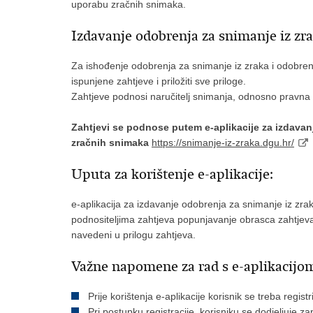
uporabu zračnih snimaka.
Izdavanje odobrenja za snimanje iz zr
Za ishođenje odobrenja za snimanje iz zraka i odobren
ispunjene zahtjeve i priložiti sve priloge.
Zahtjeve podnosi naručitelj snimanja, odnosno pravna il
Zahtjevi se podnose putem e-aplikacije za izdavan
zračnih snimaka
https://snimanje-iz-zraka.dgu.hr/
Uputa za korištenje e-aplikacije:
e-aplikacija za izdavanje odobrenja za snimanje iz z
podnositeljima zahtjeva popunjavanje obrasca zahtjeva
navedeni u prilogu zahtjeva.
Važne napomene za rad s e-aplikacijo
Prije korištenja e-aplikacije korisnik se treba registr
Pri postupku registracije, korisniku se dodjeljuje 