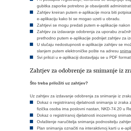
gubitka zaporke potrebno je obavijestiti administr
Zahtjev kreiran putem e-aplikacije mora biti potpis
e-aplikaciju kako bi se mogao uzeti u obradu.
Zahtjevi se mogu predati putem e-aplikacije nakon
Zahtjev za izdavanje odobrenja za uporabu zračnih
prethodno putem e-aplikacije podnijet zahtjev za i
U slučaju nedostupnosti e-aplikacije zahtjev se mo
slanjem putem elektroničke pošte na adresu
snima
Svi prilozi u e-aplikaciji dostavljaju se u PDF format
Zahtjev za odobrenje za snimanje iz zr
Što treba priložiti uz zahtjev?
Uz zahtjev za izdavanje odobrenja za snimanje iz zraka 
Dokaz o registriranoj djelatnosti snimanja iz zraka z
fizička osoba ima poslovni nastan, NKD-74.20 u Rep
Dokaz o registriranoj djelatnosti inozemnog snimate
Ovlaštenje naručitelja snimanja podnositelju zahtjeva
Plan snimanja označiti na interaktivnoj karti u e-ap