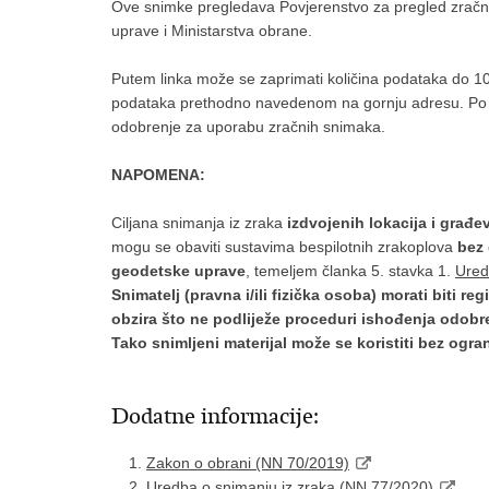
Ove snimke pregledava Povjerenstvo za pregled zračn
uprave i Ministarstva obrane.
Putem linka može se zaprimati količina podataka do 1
podataka prethodno navedenom na gornju adresu. Po 
odobrenje za uporabu zračnih snimaka.
NAPOMENA:
Ciljana snimanja iz zraka
izdvojenih lokacija i građe
mogu se obaviti sustavima bespilotnih zrakoplova
bez 
geodetske uprave
, temeljem članka 5. stavka 1.
Ured
Snimatelj (pravna i/ili fizička osoba) morati biti re
obzira što ne podliježe proceduri ishođenja odobr
Tako snimljeni materijal može se koristiti bez ogra
Dodatne informacije:
Zakon o obrani (NN 70/2019)
Uredba o snimanju iz zraka (NN 77/2020)