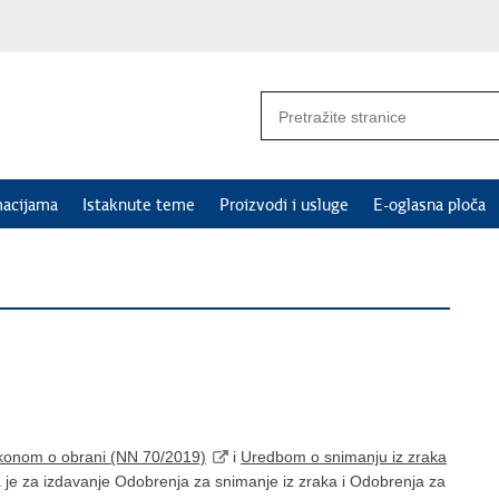
macijama
Istaknute teme
Proizvodi i usluge
E-oglasna ploča
konom o obrani (NN 70/2019)
i
Uredbom o snimanju iz zraka
e za izdavanje Odobrenja za snimanje iz zraka i Odobrenja za