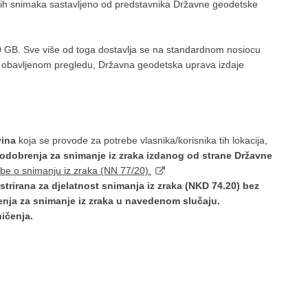
ih snimaka sastavljeno od predstavnika Državne geodetske
0 GB. Sve više od toga dostavlja se na standardnom nosiocu
obavljenom pregledu, Državna geodetska uprava izdaje
vina
koja se provode za potrebe vlasnika/korisnika tih lokacija,
odobrenja za snimanje iz zraka izdanog od strane Državne
be o snimanju iz zraka (NN 77/20).
gistrirana za djelatnost snimanja iz zraka (NKD 74.20) bez
enja za snimanje iz zraka u navedenom slučaju.
ničenja.