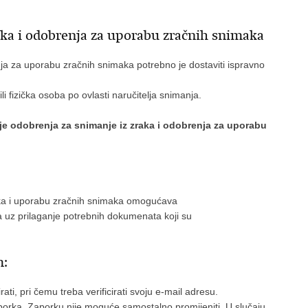
aka i odobrenja za uporabu zračnih snimaka
ja za uporabu zračnih snimaka potrebno je dostaviti ispravno
i fizička osoba po ovlasti naručitelja snimanja.
je odobrenja za snimanje iz zraka i odobrenja za uporabu
raka i uporabu zračnih snimaka omogućava
 uz prilaganje potrebnih dokumenata koji su
m:
irati, pri čemu treba verificirati svoju e-mail adresu.
zaporka. Zaporku nije moguće samostalno promijeniti. U slučaju