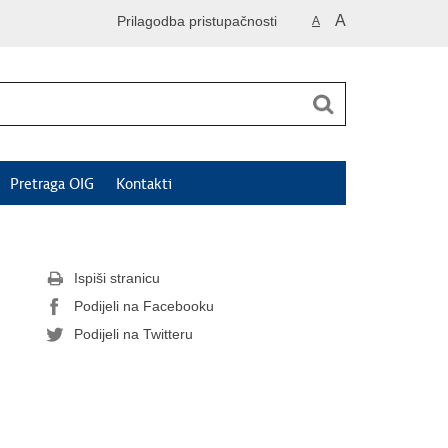
A
Prilagodba pristupačnosti
A
Pretraga OIG
Kontakti
Ispiši stranicu
Podijeli na Facebooku
Podijeli na Twitteru