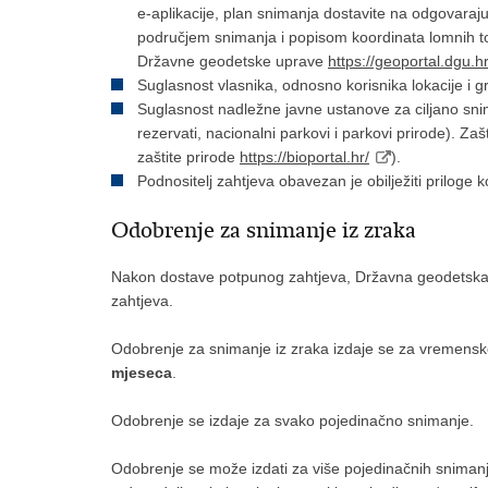
e-aplikacije, plan snimanja dostavite na odgovaraj
područjem snimanja i popisom koordinata lomnih to
Državne geodetske uprave
https://geoportal.dgu.hr
Suglasnost vlasnika, odnosno korisnika lokacije i g
Suglasnost nadležne javne ustanove za ciljano snima
rezervati, nacionalni parkovi i parkovi prirode). Zaš
zaštite prirode
https://bioportal.hr/
).
Podnositelj zahtjeva obavezan je obilježiti priloge k
Odobrenje za snimanje iz zraka
Nakon dostave potpunog zahtjeva, Državna geodetska u
zahtjeva.
Odobrenje za snimanje iz zraka izdaje se za vremensk
mjeseca
.
Odobrenje se izdaje za svako pojedinačno snimanje.
Odobrenje se može izdati za više pojedinačnih snima