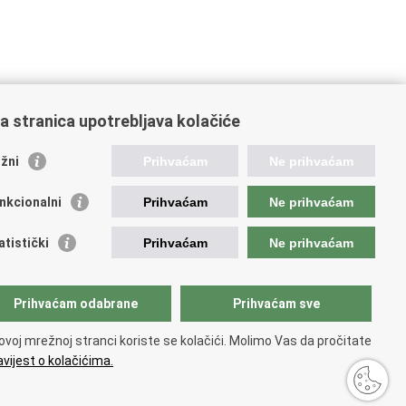
a stranica upotrebljava kolačiće
žni
Prihvaćam
Ne prihvaćam
nkcionalni
Prihvaćam
Ne prihvaćam
ažne poveznice
atistički
Prihvaćam
Ne prihvaćam
ada RH
ukturni i investicijski fondovi
rativni program konkurentnost i kohezija
Prihvaćam odabrane
Prihvaćam sve
đena zemlja
atska komora ovlaštenih inženjera geodezije
ovoj mrežnoj stranci koriste se kolačići. Molimo Vas da pročitate
vijest o kolačićima.
ti
.