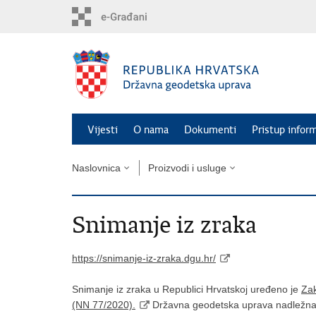
Preskoči
na
glavni
sadržaj
Vijesti
O nama
Dokumenti
Pristup infor
Naslovnica
Proizvodi i usluge
Snimanje iz zraka
https://snimanje-iz-zraka.dgu.hr/
Snimanje iz zraka u Republici Hrvatskoj uređeno je
Za
(NN 77/2020).
Državna geodetska uprava nadležna j