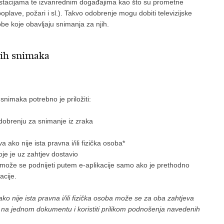
estacijama te izvanrednim događajima kao što su prometne
lave, požari i sl.). Takvo odobrenje mogu dobiti televizijske
be koje obavljaju snimanja za njih.
nih snimaka
nimaka potrebno je priložiti:
dobrenju za snimanje iz zraka
 ako nije ista pravna i/ili fizička osoba*
oje je uz zahtjev dostavio
može se podnijeti putem e-aplikacije samo ako je prethodno
acije.
ko nije ista pravna i/ili fizička osoba može se za oba zahtjeva
i na jednom dokumentu i koristiti prilikom podnošenja navedenih