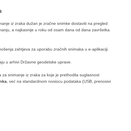
a
manje iz zraka dužan je zračne snimke dostaviti na pregled
anju, a najkasnije u roku od osam dana od dana završetka
nošenja zahtjeva za uporabu zračnih snimaka u e-aplikaciji.
aju u arhivi Državne geodetske uprave.
za snimanje iz zraka za koje je prethodila suglasnost
inka
, već na standardnom nosiocu podataka (USB, prenosivi