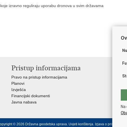
koje izravno reguliraju uporabu dronova u svim državama
Ov
Nu
Fu
Pristup informacijama
V
St
Pravo na pristup informacijama
Vl
Planovi
Str
Izvješća
Ope
Financijski dokumenti
Ure
Javna nabava
Hrv
Na 
Oba
opyright © 2026 Državna geodetska uprava.
Uvjeti korištenja
.
Izjava o pristupačnos