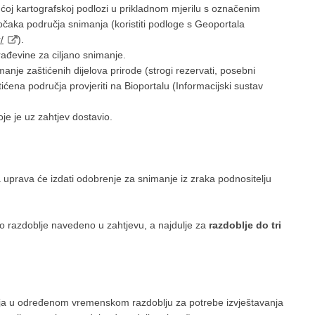
ućoj kartografskoj podlozi u prikladnom mjerilu s označenim
čaka područja snimanja (koristiti podloge s Geoportala
/
).
rađevine za ciljano snimanje.
nje zaštićenih dijelova prirode (strogi rezervati, posebni
tićena područja provjeriti na Bioportalu (Informacijski sustav
oje je uz zahtjev dostavio.
prava će izdati odobrenje za snimanje iz zraka podnositelju
o razdoblje navedeno u zahtjevu, a najdulje za
razdoblje do tri
nja u određenom vremenskom razdoblju za potrebe izvještavanja