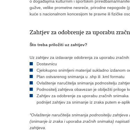
o događajima kulturnim i sportskim priredbama/manif
gužve, velike prometne nesreće, prirodne nepogode (pop
kuće s nacionalnom koncesijom te pravne ili fizičke oso
Zahtjev za odobrenje za uporabu zrač
Što treba priložiti uz zahtjev?
Uz zahtjev za izdavanje odobrenja za uporabu zračnih s
Dostavnicu
Cjelokupno snimljeni materijal sukladno izdanom o
Plan ostvarenog snimanja u .shp ili .kml formatu
Ovlaštenje naručitelja snimanja podnositelju zahtjeva
Podnositelj zahtjeva obavezan je obilježiti priloge k
Zahtjev za odobrenje za uporabu zračnih snimaka 
podnijet zahtjev za snimanje iz zraka putem e-aplik
*Ovlaštenje naručitelja snimanja podnositelju zahtjeva a
(snimanje iz zraka i uporaba zračnih snimaka) napisat
zahtjeva.