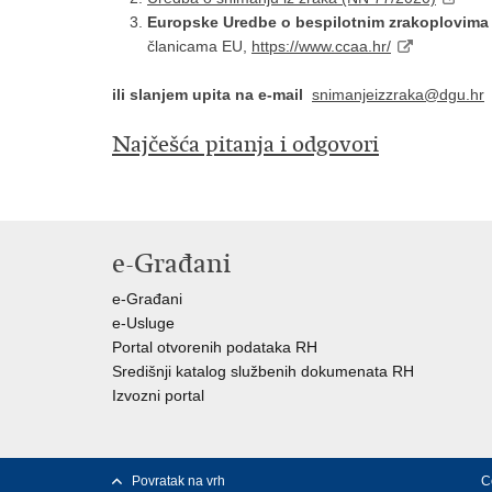
Europske Uredbe o bespilotnim zrakoplovima
članicama EU,
https://www.ccaa.hr/
ili slanjem upita na e-mail
snimanjeizzraka@dgu.hr
Najčešća pitanja i odgovori
e-Građani
e-Građani
e-Usluge
Portal otvorenih podataka RH
Središnji katalog službenih dokumenata RH
Izvozni portal
Povratak na vrh
C