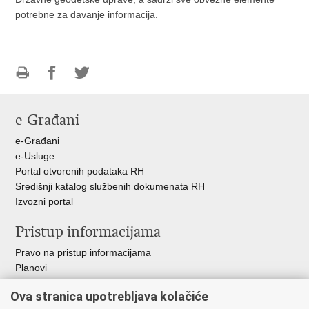
potrebne za davanje informacija.
Ispiši
Podijeli
Podijeli
stranicu
na
na
e-Građani
Facebooku
Twitteru
e-Građani
e-Usluge
Portal otvorenih podataka RH
Središnji katalog službenih dokumenata RH
Izvozni portal
Pristup informacijama
Pravo na pristup informacijama
Planovi
Izvješća
Ova stranica upotrebljava kolačiće
Financijski dokumenti