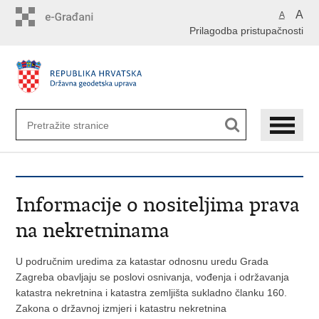
Preskoči
A
A
na
Prilagodba pristupačnosti
glavni
sadržaj
Informacije o nositeljima prava
na nekretninama
U područnim uredima za katastar odnosnu uredu Grada
Zagreba obavljaju se poslovi osnivanja, vođenja i održavanja
katastra nekretnina i katastra zemljišta sukladno članku 160.
Zakona o državnoj izmjeri i katastru nekretnina