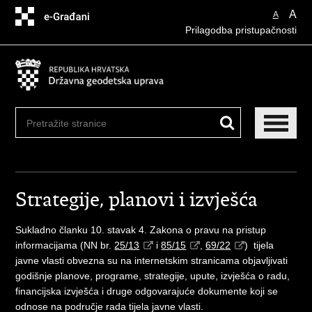
Preskoči
A
A
na
Prilagodba pristupačnosti
glavni
sadržaj
Strategije, planovi i izvješća
Sukladno članku 10. stavak 4. Zakona o pravu na pristup
informacijama (NN br.
25/13
i
85/15
,
69/22
) tijela
javne vlasti obvezna su na internetskim stranicama objavljivati
godišnje planove, programe, strategije, upute, izvješća o radu,
financijska izvješća i druge odgovarajuće dokumente koji se
odnose na područje rada tijela javne vlasti.