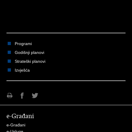
Programi
Godišnji planovi
Strateški planovi
Izvješća
Ispiši
Podijeli
Podijeli
stranicu
na
na
e-Građani
Facebooku
Twitteru
e-Građani
e-Usluge