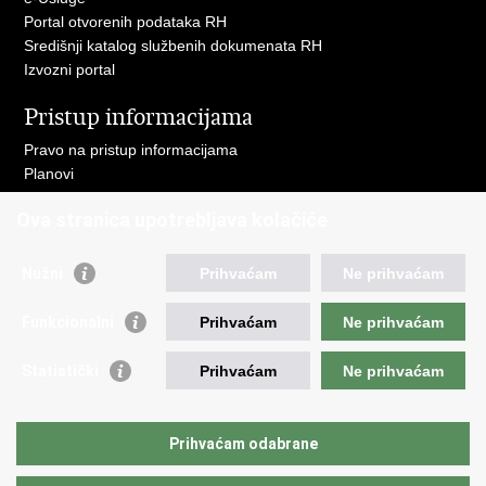
Portal otvorenih podataka RH
Središnji katalog službenih dokumenata RH
Izvozni portal
Pristup informacijama
Pravo na pristup informacijama
Planovi
Izvješća
Ova stranica upotrebljava kolačiće
Financijski dokumenti
Javna nabava
Nužni
Prihvaćam
Ne prihvaćam
Važne poveznice
Funkcionalni
Prihvaćam
Ne prihvaćam
Vlada RH
Strukturni i investicijski fondovi
Statistički
Prihvaćam
Ne prihvaćam
Operativni program konkurentnost i kohezija
Uređena zemlja
Hrvatska komora ovlaštenih inženjera geodezije
Prihvaćam odabrane