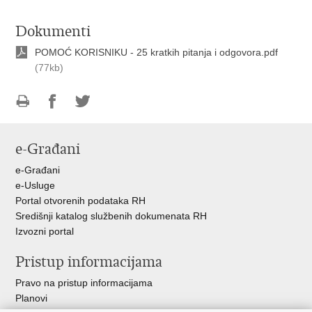
Dokumenti
POMOĆ KORISNIKU - 25 kratkih pitanja i odgovora.pdf
(77kb)
Ispiši
Podijeli
Podijeli
stranicu
na
na
e-Građani
Facebooku
Twitteru
e-Građani
e-Usluge
Portal otvorenih podataka RH
Središnji katalog službenih dokumenata RH
Izvozni portal
Pristup informacijama
Pravo na pristup informacijama
Planovi