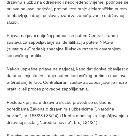
državnu službu na određeno i neodređeno vrijeme, podnose se
prijave na javni natječaj, provodi testiranje elektroničkim putem
te obavljaju i drugi poslovi vezani za zapošljavanje u državnoj
službi.
Prijava na javni natječaj podnosi se putem Centraliziranog
sustava za zapošljavanje uz identifikaciju putem NIAS-a
(sustava e-Građani) značajne ili visoke razne te otvaranjem
korisničkog profila.
Nakon uspješne prijave na natječaj, kandidat dobiva obavijest o
datumu i mjestu testiranja putem korisničkog pretinca (sustava
e-Građani) te kroz Centralizirani sustav za zapošljavanje može
pratiti cijeli proces provedbe zapošljavanja.
Postupak prijma u državnu službu provodi se sukladno
odredbama Zakona o državnim službenicima („Narodne
novine“, br. 155/23 i 85/24) i Uredbi o postupku zapošljavanja u
državnoj službi („Narodne novine“, broj 124/24).
Stranice se mogu pregledavati i bez prijave u Centralizirani