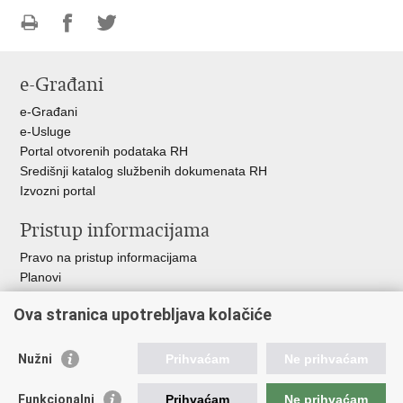
Ispiši
Podijeli
Podijeli
stranicu
na
na
e-Građani
Facebooku
Twitteru
e-Građani
e-Usluge
Portal otvorenih podataka RH
Središnji katalog službenih dokumenata RH
Izvozni portal
Pristup informacijama
Pravo na pristup informacijama
Planovi
Izvješća
Ova stranica upotrebljava kolačiće
Financijski dokumenti
Javna nabava
Nužni
Prihvaćam
Ne prihvaćam
Važne poveznice
Funkcionalni
Prihvaćam
Ne prihvaćam