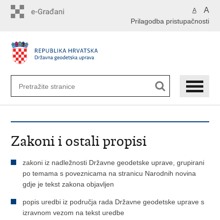
Preskoči
A
A
na
Prilagodba pristupačnosti
glavni
sadržaj
Zakoni i ostali propisi
zakoni iz nadležnosti Državne geodetske uprave, grupirani
po temama s poveznicama na stranicu Narodnih novina
gdje je tekst zakona objavljen
popis uredbi iz područja rada Državne geodetske uprave s
izravnom vezom na tekst uredbe