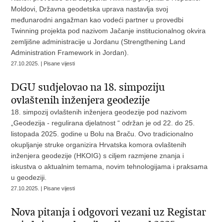
Moldovi, Državna geodetska uprava nastavlja svoj
međunarodni angažman kao vodeći partner u provedbi
Twinning projekta pod nazivom Jačanje institucionalnog okvira
zemljišne administracije u Jordanu (Strengthening Land
Administration Framework in Jordan).
27.10.2025. | Pisane vijesti
DGU sudjelovao na 18. simpoziju
ovlaštenih inženjera geodezije
18. simpozij ovlaštenih inženjera geodezije pod nazivom
„Geodezija - regulirana djelatnost “ održan je od 22. do 25.
listopada 2025. godine u Bolu na Braču. Ovo tradicionalno
okupljanje struke organizira Hrvatska komora ovlaštenih
inženjera geodezije (HKOIG) s ciljem razmjene znanja i
iskustva o aktualnim temama, novim tehnologijama i praksama
u geodeziji.
27.10.2025. | Pisane vijesti
Nova pitanja i odgovori vezani uz Registar