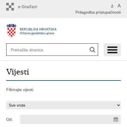
Preskoči
A
A
na
Prilagodba pristupačnosti
glavni
sadržaj
Vijesti
Filtrirajte vijesti:
Od: