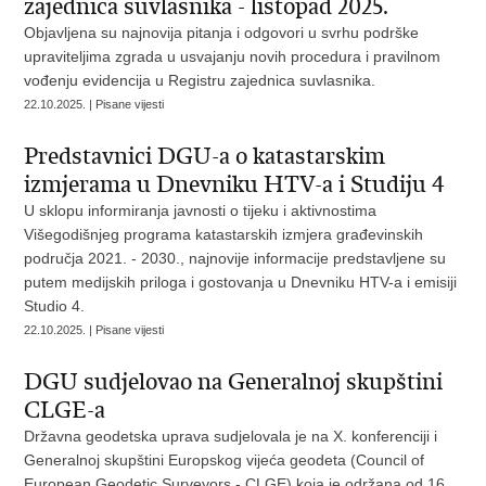
zajednica suvlasnika - listopad 2025.
Objavljena su najnovija pitanja i odgovori u svrhu podrške
upraviteljima zgrada u usvajanju novih procedura i pravilnom
vođenju evidencija u Registru zajednica suvlasnika.
22.10.2025. | Pisane vijesti
Predstavnici DGU-a o katastarskim
izmjerama u Dnevniku HTV-a i Studiju 4
U sklopu informiranja javnosti o tijeku i aktivnostima
Višegodišnjeg programa katastarskih izmjera građevinskih
područja 2021. - 2030., najnovije informacije predstavljene su
putem medijskih priloga i gostovanja u Dnevniku HTV-a i emisiji
Studio 4.
22.10.2025. | Pisane vijesti
DGU sudjelovao na Generalnoj skupštini
CLGE-a
Državna geodetska uprava sudjelovala je na X. konferenciji i
Generalnoj skupštini Europskog vijeća geodeta (Council of
European Geodetic Surveyors - CLGE) koja je održana od 16.