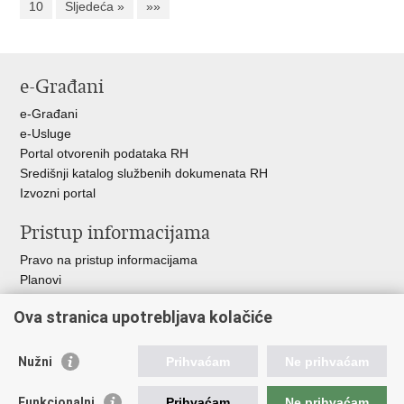
10
Sljedeća »
»»
e-Građani
e-Građani
e-Usluge
Portal otvorenih podataka RH
Središnji katalog službenih dokumenata RH
Izvozni portal
Pristup informacijama
Pravo na pristup informacijama
Planovi
Izvješća
Ova stranica upotrebljava kolačiće
Financijski dokumenti
Javna nabava
Nužni
Prihvaćam
Ne prihvaćam
Važne poveznice
Funkcionalni
Prihvaćam
Ne prihvaćam