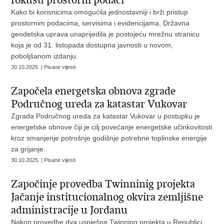
fokusu prostorni podaci
Kako bi korisnicima omogućila jednostavniji i brži pristup
prostornim podacima, servisima i evidencijama, Državna
geodetska uprava unaprijedila je postojeću mrežnu stranicu
koja je od 31. listopada dostupna javnosti u novom,
poboljšanom izdanju.
30.10.2025. | Pisane vijesti
Započela energetska obnova zgrade
Područnog ureda za katastar Vukovar
Zgrada Područnog ureda za katastar Vukovar u postupku je
energetske obnove čiji je cilj povećanje energetske učinkovitosti
kroz smanjenje potrošnje godišnje potrebne toplinske energije
za grijanje.
30.10.2025. | Pisane vijesti
Započinje provedba Twinninig projekta
Jačanje institucionalnog okvira zemljišne
administracije u Jordanu
Nakon provedbe dva uspješna Twinning projekta u Republici