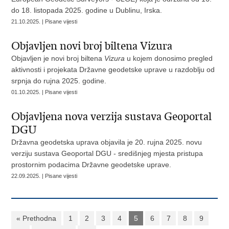
do 18. listopada 2025. godine u Dublinu, Irska.
21.10.2025. | Pisane vijesti
Objavljen novi broj biltena Vizura
Objavljen je novi broj biltena
Vizura
u kojem donosimo pregled
aktivnosti i projekata Državne geodetske uprave u razdoblju od
srpnja do rujna 2025. godine.
01.10.2025. | Pisane vijesti
Objavljena nova verzija sustava Geoportal
DGU
​Državna geodetska uprava objavila je 20. rujna 2025. novu
verziju sustava Geoportal DGU - središnjeg mjesta pristupa
prostornim podacima Državne geodetske uprave.
22.09.2025. | Pisane vijesti
« Prethodna
1
2
3
4
5
6
7
8
9