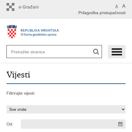
Preskoči
A
A
na
Prilagodba pristupačnosti
glavni
sadržaj
Vijesti
Filtrirajte vijesti:
Od: