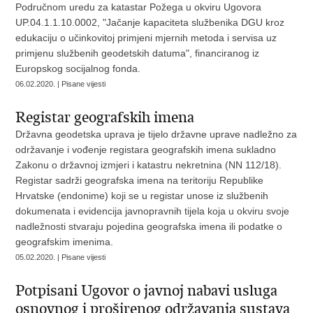
Područnom uredu za katastar Požega u okviru Ugovora
UP.04.1.1.10.0002, "Jačanje kapaciteta službenika DGU kroz
edukaciju o učinkovitoj primjeni mjernih metoda i servisa uz
primjenu službenih geodetskih datuma", financiranog iz
Europskog socijalnog fonda.
06.02.2020. | Pisane vijesti
Registar geografskih imena
Državna geodetska uprava je tijelo državne uprave nadležno za
održavanje i vođenje registara geografskih imena sukladno
Zakonu o državnoj izmjeri i katastru nekretnina (NN 112/18).
Registar sadrži geografska imena na teritoriju Republike
Hrvatske (endonime) koji se u registar unose iz službenih
dokumenata i evidencija javnopravnih tijela koja u okviru svoje
nadležnosti stvaraju pojedina geografska imena ili podatke o
geografskim imenima.
05.02.2020. | Pisane vijesti
Potpisani Ugovor o javnoj nabavi usluga
osnovnog i proširenog održavanja sustava