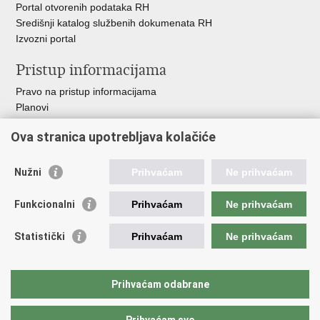
Portal otvorenih podataka RH
Središnji katalog službenih dokumenata RH
Izvozni portal
Pristup informacijama
Pravo na pristup informacijama
Planovi
Izvješća
Ova stranica upotrebljava kolačiće
Financijski dokumenti
Javna nabava
Nužni
Prihvaćam
Ne prihvaćam
Važne poveznice
Funkcionalni
Prihvaćam
Ne prihvaćam
Vlada RH
Strukturni i investicijski fondovi
Statistički
Prihvaćam
Ne prihvaćam
Operativni program konkurentnost i kohezija
Uređena zemlja
Hrvatska komora ovlaštenih inženjera geodezije
Prihvaćam odabrane