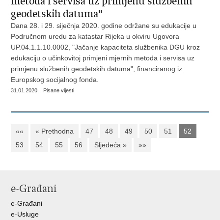
metoda i servisa uz primjenu službenih
geodetskih datuma"
Dana 28. i 29. siječnja 2020. godine održane su edukacije u
Područnom uredu za katastar Rijeka u okviru Ugovora
UP.04.1.1.10.0002, "Jačanje kapaciteta službenika DGU kroz
edukaciju o učinkovitoj primjeni mjernih metoda i servisa uz
primjenu službenih geodetskih datuma", financiranog iz
Europskog socijalnog fonda.
31.01.2020. | Pisane vijesti
««
« Prethodna
47
48
49
50
51
52
53
54
55
56
Sljedeća »
»»
e-Građani
e-Građani
e-Usluge