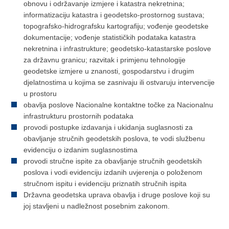
obnovu i održavanje izmjere i katastra nekretnina;
informatizaciju katastra i geodetsko-prostornog sustava;
topografsko-hidrografsku kartografiju; vođenje geodetske
dokumentacije; vođenje statističkih podataka katastra
nekretnina i infrastrukture; geodetsko-katastarske poslove
za državnu granicu; razvitak i primjenu tehnologije
geodetske izmjere u znanosti, gospodarstvu i drugim
djelatnostima u kojima se zasnivaju ili ostvaruju intervencije
u prostoru
obavlja poslove Nacionalne kontaktne točke za Nacionalnu
infrastrukturu prostornih podataka
provodi postupke izdavanja i ukidanja suglasnosti za
obavljanje stručnih geodetskih poslova, te vodi službenu
evidenciju o izdanim suglasnostima
provodi stručne ispite za obavljanje stručnih geodetskih
poslova i vodi evidenciju izdanih uvjerenja o položenom
stručnom ispitu i evidenciju priznatih stručnih ispita
Državna geodetska uprava obavlja i druge poslove koji su
joj stavljeni u nadležnost posebnim zakonom.