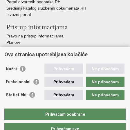
Portal otvorenih podataka RH
Središnji katalog službenih dokumenata RH
Izvozni portal
Pristup informacijama
Pravo na pristup informacijama
Planovi
Izvješća
Ova stranica upotrebljava kolačiće
Financijski dokumenti
Javna nabava
Nužni
Prihvaćam
Ne prihvaćam
Važne poveznice
Funkcionalni
Prihvaćam
Ne prihvaćam
Vlada RH
Strukturni i investicijski fondovi
Statistički
Prihvaćam
Ne prihvaćam
Operativni program konkurentnost i kohezija
Uređena zemlja
Hrvatska komora ovlaštenih inženjera geodezije
Prihvaćam odabrane
Prihvaćam sve