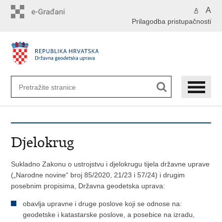
Preskoči
A
A
na
Prilagodba pristupačnosti
glavni
sadržaj
Djelokrug
Sukladno Zakonu o ustrojstvu i djelokrugu tijela državne uprave
(„Narodne novine“ broj 85/2020, 21/23 i 57/24) i drugim
posebnim propisima, Državna geodetska uprava:
obavlja upravne i druge poslove koji se odnose na:
geodetske i katastarske poslove, a posebice na izradu,