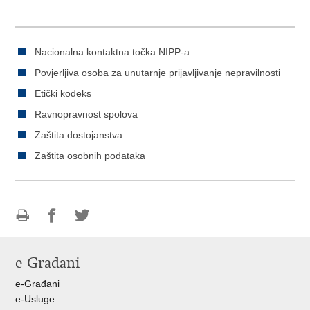
Nacionalna kontaktna točka NIPP-a
Povjerljiva osoba za unutarnje prijavljivanje nepravilnosti
Etički kodeks
Ravnopravnost spolova
Zaštita dostojanstva
Zaštita osobnih podataka
Ispiši
Podijeli
Podijeli
stranicu
na
na
e-Građani
Facebooku
Twitteru
e-Građani
e-Usluge