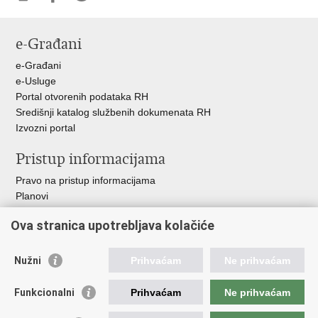
Ispiši
Podijeli
Podijeli
stranicu
na
na
e-Građani
Facebooku
Twitteru
e-Građani
e-Usluge
Portal otvorenih podataka RH
Središnji katalog službenih dokumenata RH
Izvozni portal
Pristup informacijama
Pravo na pristup informacijama
Planovi
Izvješća
Ova stranica upotrebljava kolačiće
Financijski dokumenti
Javna nabava
Nužni
Prihvaćam
Ne prihvaćam
Važne poveznice
Funkcionalni
Prihvaćam
Ne prihvaćam
Vlada RH
Strukturni i investicijski fondovi