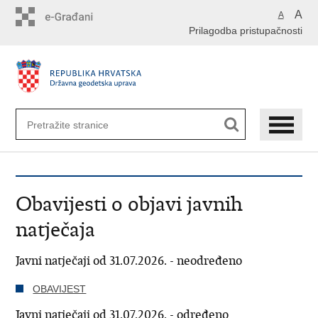
Preskoči
A
A
na
Prilagodba pristupačnosti
glavni
sadržaj
Obavijesti o objavi javnih
natječaja
Javni natječaji od 31.07.2026. - neodređeno
OBAVIJEST
Javni natječaji od 31.07.2026. - određeno