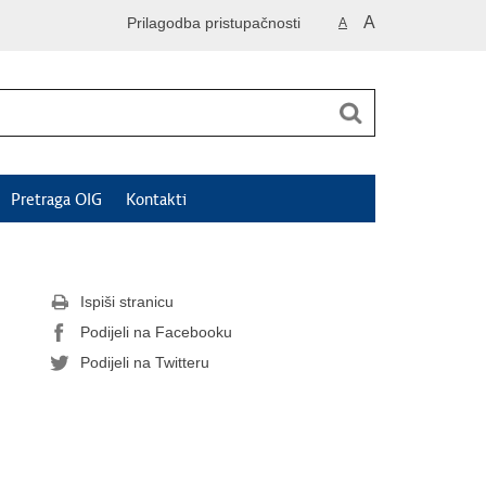
A
Prilagodba pristupačnosti
A
Pretraga OIG
Kontakti
Ispiši stranicu
Podijeli na Facebooku
Podijeli na Twitteru