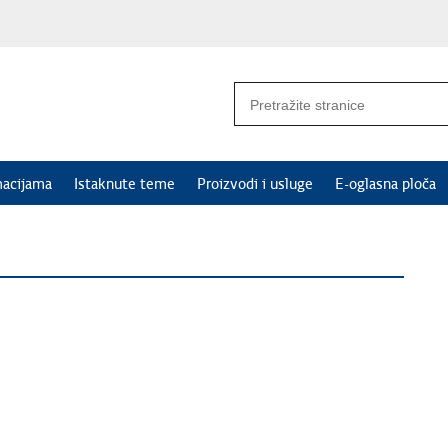
macijama
Istaknute teme
Proizvodi i usluge
E-oglasna ploča