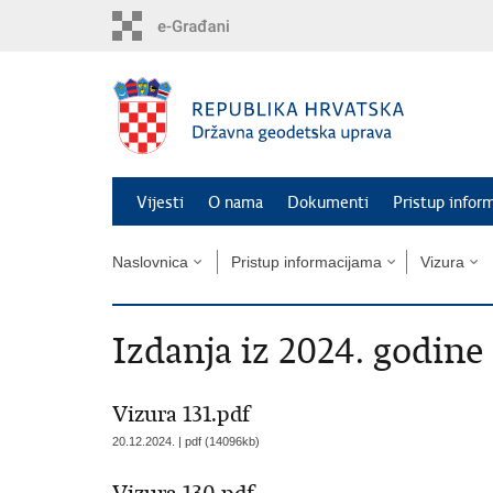
Preskoči
na
glavni
sadržaj
Vijesti
O nama
Dokumenti
Pristup infor
Naslovnica
Pristup informacijama
Vizura
Izdanja iz 2024. godine
Vizura 131.pdf
20.12.2024. | pdf (14096kb)