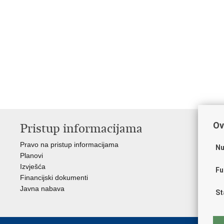
Ov
Pristup informacijama
V
Pravo na pristup informacijama
Vl
Nu
Planovi
Str
Izvješća
Ope
Fu
Financijski dokumenti
Ure
Javna nabava
Hrv
St