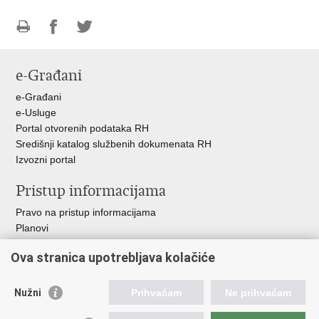
Ispiši
Podijeli
Podijeli
stranicu
na
na
e-Građani
Facebooku
Twitteru
e-Građani
e-Usluge
Portal otvorenih podataka RH
Središnji katalog službenih dokumenata RH
Izvozni portal
Pristup informacijama
Pravo na pristup informacijama
Planovi
Izvješća
Ova stranica upotrebljava kolačiće
Financijski dokumenti
Javna nabava
Nužni
Prihvaćam
Ne prihvaćam
Važne poveznice