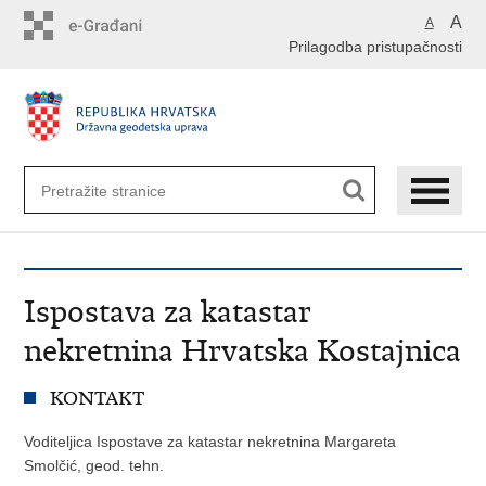
Preskoči
A
A
na
Prilagodba pristupačnosti
glavni
sadržaj
Ispostava za katastar
nekretnina Hrvatska Kostajnica
KONTAKT
Voditeljica Ispostave za katastar nekretnina Margareta
Smolčić, geod. tehn.