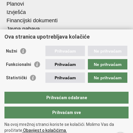
Planovi
Izvješća
Financijski dokumenti
Javna nabava
Ova stranica upotrebljava kolačiće
Važne poveznice
Nužni
Prihvaćam
Ne prihvaćam
Vlada RH
Strukturni i investicijski fondovi
Funkcionalni
Prihvaćam
Ne prihvaćam
Operativni program konkurentnost i kohezija
Statistički
Prihvaćam
Ne prihvaćam
Uređena zemlja
Hrvatska komora ovlaštenih inženjera geodezije
Prihvaćam odabrane
Prihvaćam sve
Povratak na vrh
Na ovoj mrežnoj stranci koriste se kolačići. Molimo Vas da
Copyright © 2026 Državna geodetska uprava.
Uvjeti
pročitate
Obavijest o kolačićima.