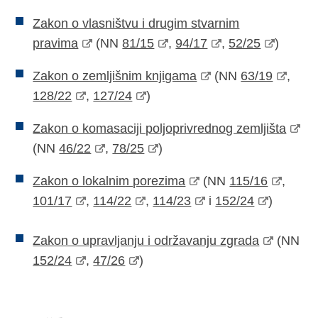
Zakon o vlasništvu i drugim stvarnim
pravima
(NN
81/15
,
94/17
,
52/25
)
Zakon o zemljišnim knjigama
(NN
63/19
,
128/22
,
127/24
)
Zakon o komasaciji poljoprivrednog zemljišta
(NN
46/22
,
78/25
)
Zakon o lokalnim porezima
(NN
115/16
,
101/17
,
114/22
,
114/23
i
152/24
)
Zakon o upravljanju i održavanju zgrada
(NN
152/24
,
47/26
)