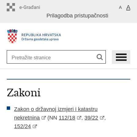
Preskoči
A
A
na
Prilagodba pristupačnosti
glavni
sadržaj
Zakoni
Zakon o državnoj izmjeri i katastru
nekretnina
(NN
112/18
,
39/22
,
152/24