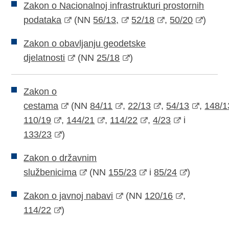
Zakon o Nacionalnoj infrastrukturi prostornih
podataka
(NN
56/13,
52/18
,
50/20
)
Zakon o obavljanju geodetske
djelatnosti
(NN
25/18
)
Zakon o
cestama
(NN
84/11
,
22/13
,
54/13
,
148/1
110/19
,
144/21
,
114/22
,
4/23
i
133/23
)
Zakon o državnim
službenicima
(NN
155/23
i
85/24
)
Zakon o javnoj nabavi
(NN
120/16
,
114/22
)