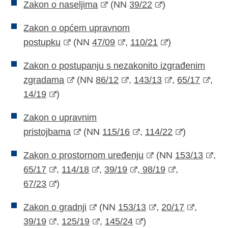
Zakon o naseljima
(NN
39/22
)
Zakon o općem upravnom
postupku
(NN
47/09
,
110/21
)
Zakon o postupanju s nezakonito izgrađenim
zgradama
(NN
86/12
,
143/13
,
65/17
,
14/19
)
Zakon o upravnim
pristojbama
(NN
115/16
,
114/22
)
Zakon o prostornom uređenju
(NN
153/13
,
65/17
,
114/18
,
39/19
,
98/19
,
67/23
)
Zakon o gradnji
(NN
153/13
,
20/17
,
39/19
,
125/19
,
145/24
)