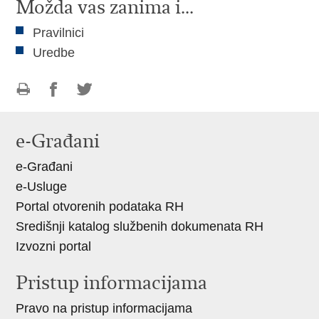
Možda vas zanima i...
Pravilnici
Uredbe
Ispiši
Podijeli
Podijeli
stranicu
na
na
e-Građani
Facebooku
Twitteru
e-Građani
e-Usluge
Portal otvorenih podataka RH
Središnji katalog službenih dokumenata RH
Izvozni portal
Pristup informacijama
Pravo na pristup informacijama