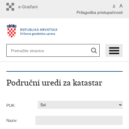
Preskoči
A
A
na
Prilagodba pristupačnosti
glavni
sadržaj
Područni uredi za katastar
PUK:
Naziv: