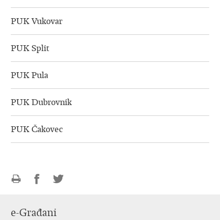
PUK Vukovar
PUK Split
PUK Pula
PUK Dubrovnik
PUK Čakovec
Ispiši
Podijeli
Podijeli
stranicu
na
na
e-Građani
Facebooku
Twitteru