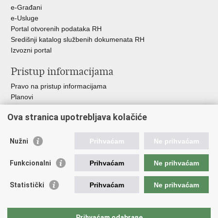
e-Građani
e-Usluge
Portal otvorenih podataka RH
Središnji katalog službenih dokumenata RH
Izvozni portal
Pristup informacijama
Pravo na pristup informacijama
Planovi
Izvješća
Ova stranica upotrebljava kolačiće
Financijski dokumenti
Javna nabava
Nužni
Prihvaćam
Ne prihvaćam
Važne poveznice
Funkcionalni
Prihvaćam
Ne prihvaćam
Vlada RH
Strukturni i investicijski fondovi
Statistički
Prihvaćam
Ne prihvaćam
Operativni program konkurentnost i kohezija
Uređena zemlja
Hrvatska komora ovlaštenih inženjera geodezije
Prihvaćam odabrane